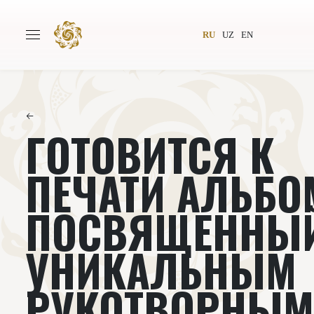
RU
UZ
EN
←
ГОТОВИТСЯ К
Главная
О проекте
Авторы
Всемирное общество
ПЕЧАТИ АЛЬБО
Издательство
Новости
ПОСВЯЩЕННЫ
Проекты
Подкасты
УНИКАЛЬНЫМ
Книги
Видеолекторий
РУКОТВОРНЫ