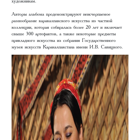
художникам.
Авторы альбома продемонстрируют неисчерпаемое
разнообразие каракалпакского искусства из частной
коллекции, которая собиралась более 20 лет и включает
свыше 300 артефактов, а также некоторые предметы
прикладного искусства из собрания Государственного
музея искусств Каракалпакстана имени И.В. Савицкого.