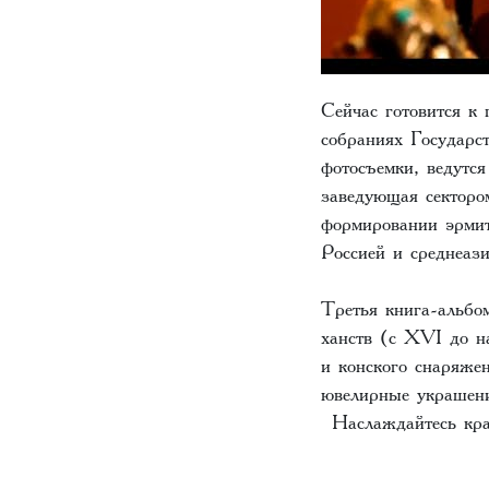
Сейчас готовится к
собраниях Государс
фотосъемки, ведутс
заведующая секторо
формировании эрмит
Россией и среднеаз
Третья книга-альбо
ханств (с XVI до н
и конского снаряжен
ювелирные украшени
Наслаждайтесь кр