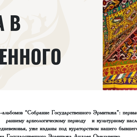
А В
ЕННОГО
г-альбомов “Собрание Государственного Эрмитажа”: первые
ые
раннему археологическому периоду
и
культурному нас
едневековья
, уже изданы под кураторством нашего бывшего
ка Государственного Эрмитажа Андрея Омельченко.