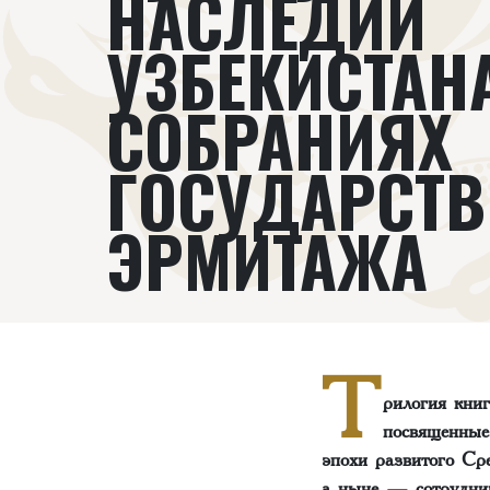
НАСЛЕДИИ
УЗБЕКИСТАН
СОБРАНИЯХ
ГОСУДАРСТВ
ЭРМИТАЖА
Т
рилогия кни
посвященн
эпохи развитого Ср
а ныне — сотрудни