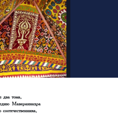
 два тома,
ледию Мавераннахра
 соотечественника,