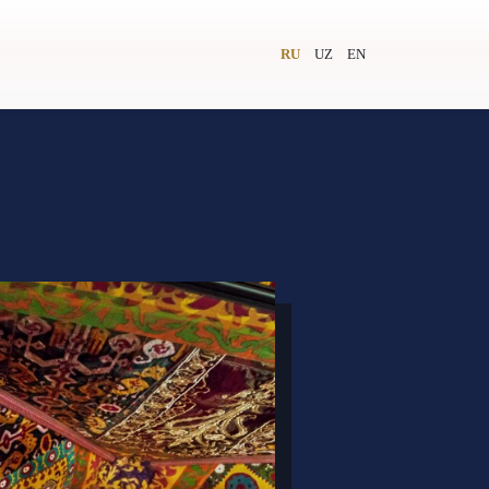
RU
UZ
EN
и
Видеолекторий