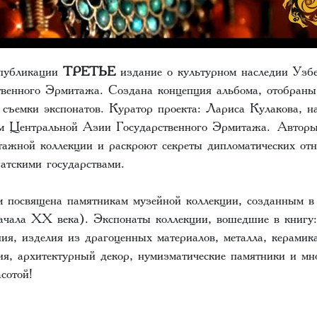
 публикации
ТРЕТЬЕ
издание о культурном наследии Узбе
твенного Эрмитажа. Создана концепция альбома, отобраны
я съемки экспонатов. Куратор проекта: Лариса Кулакова, н
м Центральной Азии Государственного Эрмитажа. Авторы
ажной коллекции и раскроют секреты дипломатических от
иатскими государствами.
м посвящена памятникам музейной коллекции, созданным в
ачала ХХ века). Экспонаты коллекции, вошедшие в книгу
ия, изделия из драгоценных материалов, металла, керамика
я, архитектурный декор, нумизматические памятники и мно
асотой!