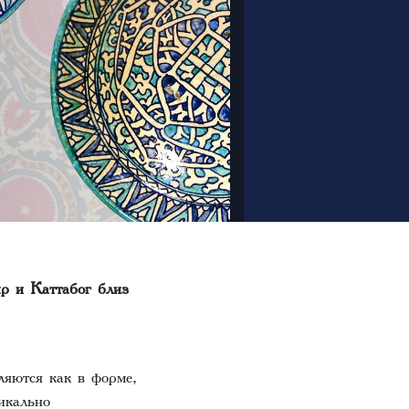
р и Каттабог близ
ляются как в форме,
икально