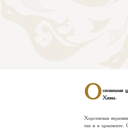
О
сновными ц
Хивы.
Хорезмская керамик
так и в орнаменте.