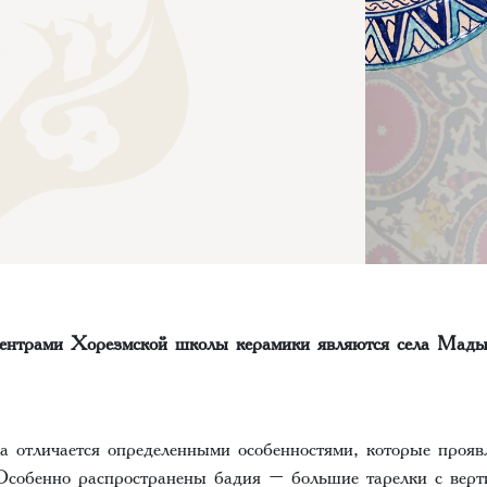
ентрами Хорезмской школы керамики являются села Мады
а отличается определенными особенностями, которые прояв
 Особенно распространены бадия – большие тарелки с верт