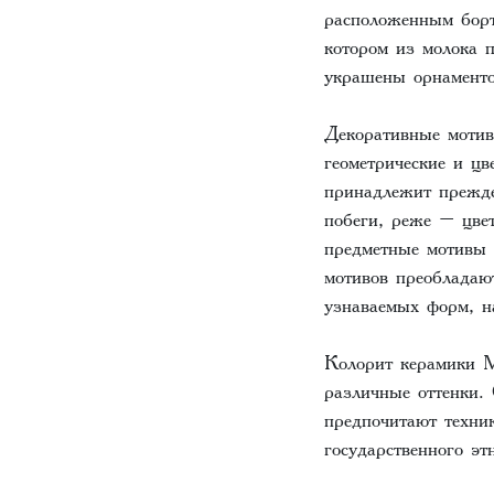
расположенным борт
котором из молока 
украшены орнаменто
Декоративные мотив
геометрические и ц
принадлежит прежде
побеги, реже – цве
предметные мотивы
мотивов преобладаю
узнаваемых форм, на
Колорит керамики М
различные оттенки.
предпочитают техни
государственного этн