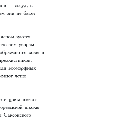
пи – сосуд, в
ием они не были
используются
ическим узорам
зображаются лозы и
рехлистников,
еди зооморфных
имеют четко
эти цвета имеют
Хорезмской школы
и Саксонского