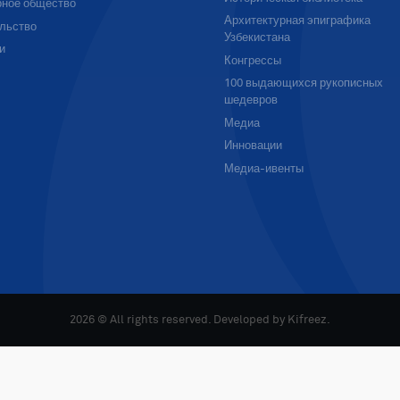
ное общество
Архитектурная эпиграфика
льство
Узбекистана
и
Конгрессы
100 выдающихся рукописных
шедевров
Медиа
Инновации
Медиа-ивенты
2026 © All rights reserved. Developed by
Kifreez
.