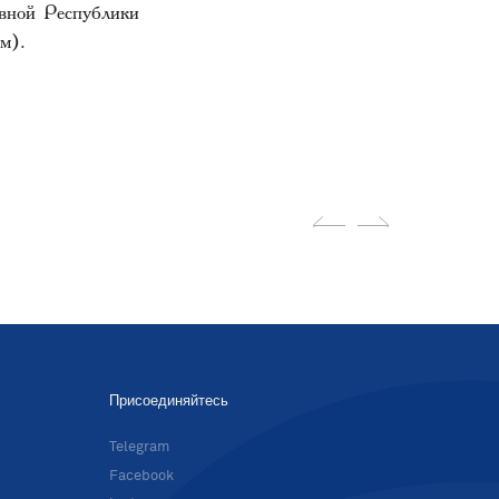
вной Республики
м).
Присоединяйтесь
в
Telegram
Facebook