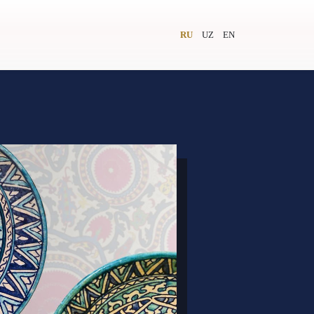
RU
UZ
EN
и
Видеолекторий