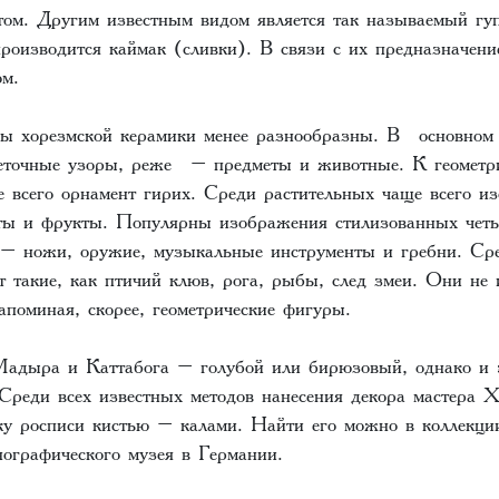
ом. Другим известным видом является так называемый гуп
производится каймак (сливки). В связи с их предназначен
м.
ы хорезмской керамики менее разнообразны. В основном 
веточные узоры, реже – предметы и животные. К геометр
 всего орнамент гирих. Среди растительных чаще всего и
ты и фрукты. Популярны изображения стилизованных четы
 – ножи, оружие, музыкальные инструменты и гребни. Ср
т такие, как птичий клюв, рога, рыбы, след змеи. Они не 
поминая, скорее, геометрические фигуры.
адыра и Каттабога – голубой или бирюзовый, однако и 
 Среди всех известных методов нанесения декора мастера 
ку росписи кистью – калами. Найти его можно в коллекци
ографического музея в Германии.‌‌