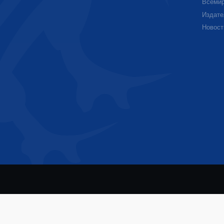
Всемир
Издате
Новост