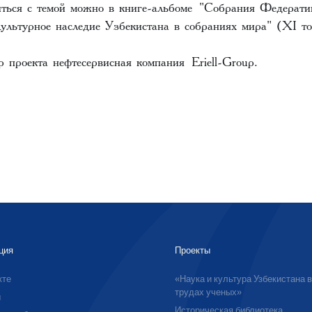
ться с темой можно в книге-альбоме "Собрания Федерати
ультурное наследие Узбекистана в собраниях мира" (XI то
 проекта нефтесервисная компания Eriell-Group.
ция
Проекты
кте
«Наука и культура Узбекистана 
трудах ученых»
ы
Историческая библиотека