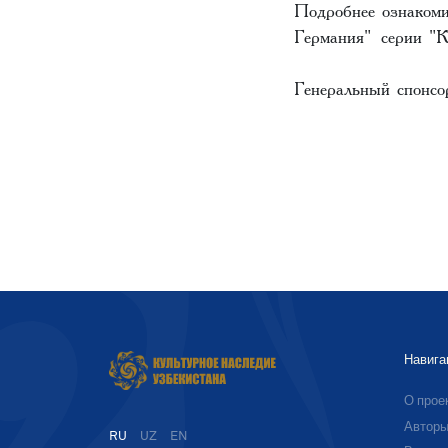
Подробнее ознакоми
Германия" серии "К
Генеральный спонсор
Навига
О прое
Автор
RU
UZ
EN