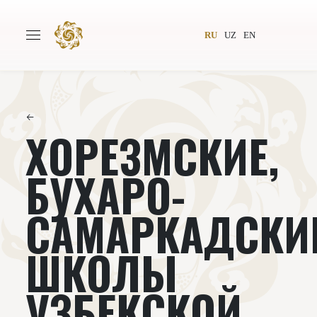
RU
UZ
EN
←
ХОРЕЗМСКИЕ,
Главная
О проекте
Авторы
Всемирное общество
БУХАРО-
Издательство
Новости
САМАРКАДСКИ
Проекты
Подкасты
ШКОЛЫ
Книги
Видеолекторий
УЗБЕКСКОЙ