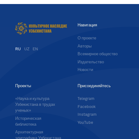
Навигация
О проекте
Авторы
RU
UZ
EN
Всемирное общество
Издательство
Новости
Проекты
Присоединяйтесь
«Наука и культура
Telegram
Узбекистана в трудах
Facebook
ученых»
Instagram
Историческая
YouTube
библиотека
Архитектурная
эпиграфика Узбекистана