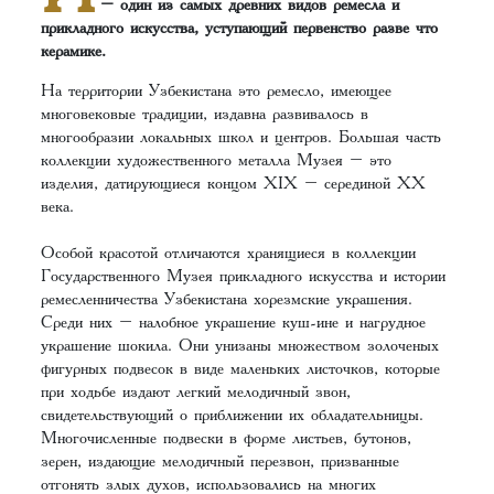
– один из самых древних видов ремесла и
прикладного искусства, уступающий первенство разве что
керамике.
На территории Узбекистана это ремесло, имеющее
многовековые традиции, издавна развивалось в
многообразии локальных школ и центров. Большая часть
коллекции художественного металла Музея – это
изделия, датирующиеся концом XIX – серединой XX
века.
Особой красотой отличаются хранящиеся в коллекции
Государственного Музея прикладного искусства и истории
ремесленничества Узбекистана хорезмские украшения.
Среди них – налобное украшение куш-ине и нагрудное
украшение шокила. Они унизаны множеством золоченых
фигурных подвесок в виде маленьких листочков, которые
при ходьбе издают легкий мелодичный звон,
свидетельствующий о приближении их обладательницы.
Многочисленные подвески в форме листьев, бутонов,
зерен, издающие мелодичный перезвон, призванные
отгонять злых духов, использовались на многих