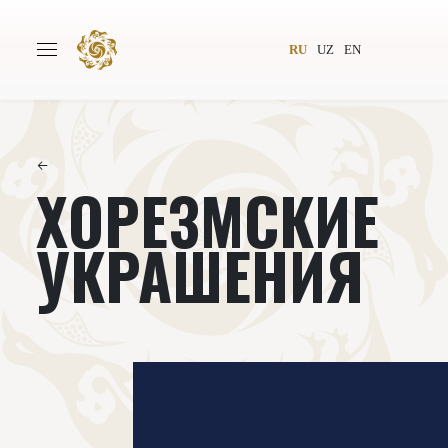
RU
UZ
EN
←
ХОРЕЗМСКИЕ
Главная
О проекте
Авторы
Всемирное общество
УКРАШЕНИЯ
Издательство
Новости
Проекты
Подкасты
Книги
Видеолекторий