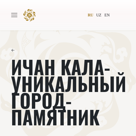
RU
UZ
EN
←
ИЧАН КАЛА-
Главная
О проекте
Авторы
Всемирное общество
УНИКАЛЬНЫЙ
Издательство
Новости
ГОРОД-
Проекты
Подкасты
ПАМЯТНИК
Книги
Видеолекторий