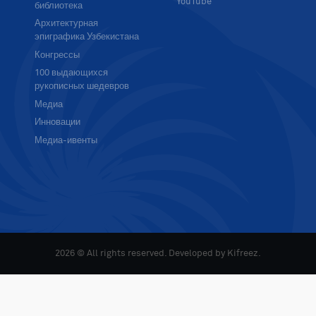
YouTube
библиотека
Архитектурная
эпиграфика Узбекистана
Конгрессы
100 выдающихся
рукописных шедевров
Медиа
Инновации
Медиа-ивенты
2026 © All rights reserved. Developed by
Kifreez
.