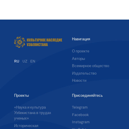
Навигация
О проекте
Авторы
RU
UZ
EN
Всемирное общество
Издательство
Новости
Проекты
Присоединяйтесь
«Наука и культура
Telegram
Узбекистана в трудах
Facebook
ученых»
Instagram
Историческая