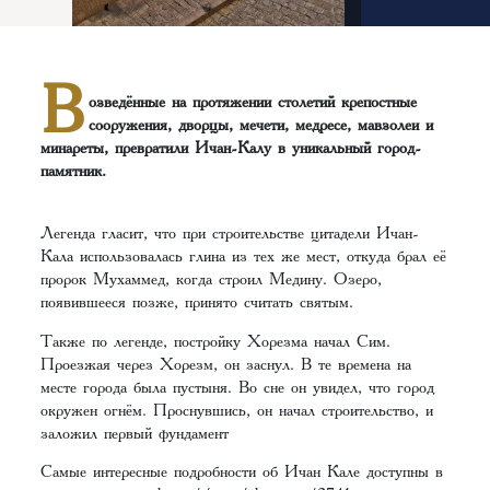
В
озведённые на протяжении столетий крепостные
сооружения, дворцы, мечети, медресе, мавзолеи и
минареты, превратили Ичан-Калу в уникальный город-
памятник.
Легенда гласит, что при строительстве цитадели Ичан-
Кала использовалась глина из тех же мест, откуда брал её
пророк Мухаммед, когда строил Медину. Озеро,
появившееся позже, принято считать святым.
Также по легенде, постройку Хорезма начал Сим.
Проезжая через Хорезм, он заснул. В те времена на
месте города была пустыня. Во сне он увидел, что город
окружен огнём. Проснувшись, он начал строительство, и
заложил первый фундамент
Самые интересные подробности об Ичан Кале доступны в