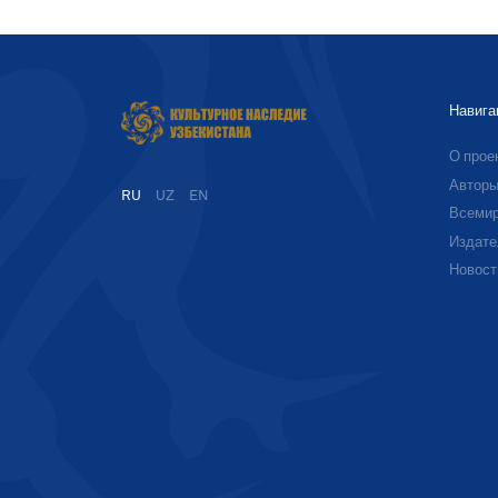
Навига
О прое
Автор
RU
UZ
EN
Всемир
Издате
Новост