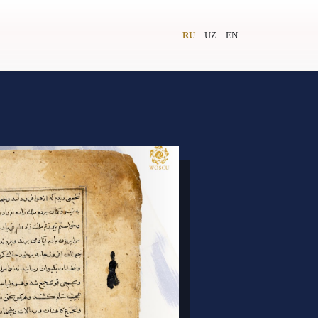
RU
UZ
EN
и
Видеолекторий