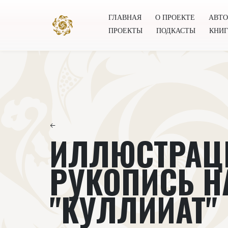
ГЛАВНАЯ
О ПРОЕКТЕ
АВТ
ПРОЕКТЫ
ПОДКАСТЫ
КНИ
Главная
О проекте
Авторы
Всемирное общест
←
ИЛЛЮСТРАЦ
РУКОПИСЬ Н
"КУЛЛИЙАТ"