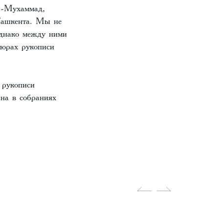
и-Мухаммад,
Ташкента. Мы не
однако между ними
тюрах рукописи
 рукописи
на в собраниях