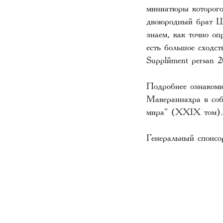
миниатюры которог
двоюродный брат Ше
знаем, как точно о
есть большое сходст
Supplément persаn 
Подробнее ознакоми
Мавераннахра в соб
мира" (XXIX том).
Генеральный спонсор