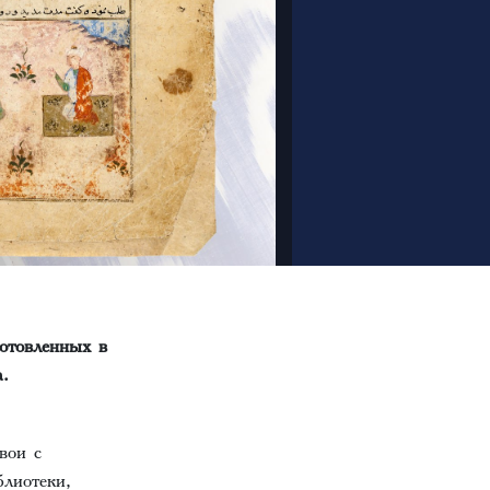
готовленных в
.
вои с
лиотеки,