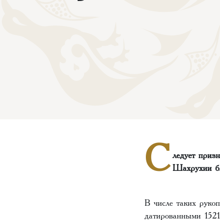
С
ледует призн
Шахрухии б
В числе таких рук
датированными 1521