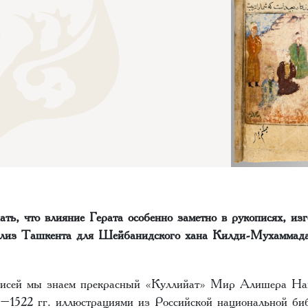
ать, что влияние Герата особенно заметно в рукописях, из
лиз Ташкента для Шейбанидского хана Килди-Мухаммада
описей мы знаем прекрасный «Куллийат» Мир Алишера На
–1522 гг. иллюстрациями из Российской национальной биб