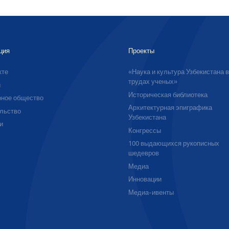
ция
Проекты
кте
«Наука и культура Узбекистана 
трудах ученых»
ы
Историческая библиотека
ное общество
Архитектурная эпиграфика
льство
Узбекистана
и
Конгрессы
100 выдающихся рукописных
шедевров
Медиа
Инновации
Медиа-ивенты