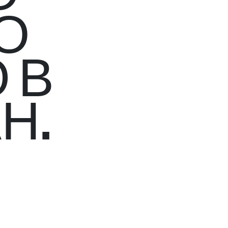
О
 В
Н.