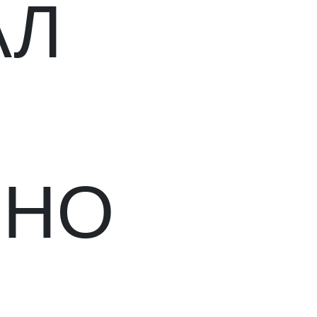
АЛ
ННО