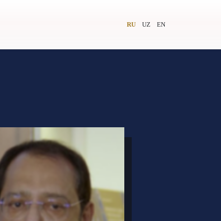
RU
UZ
EN
и
Видеолекторий