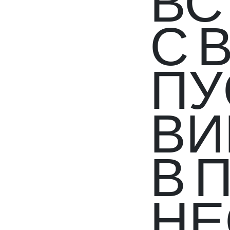
ВС
С 
ПУ
ВИ
В 
НЕ