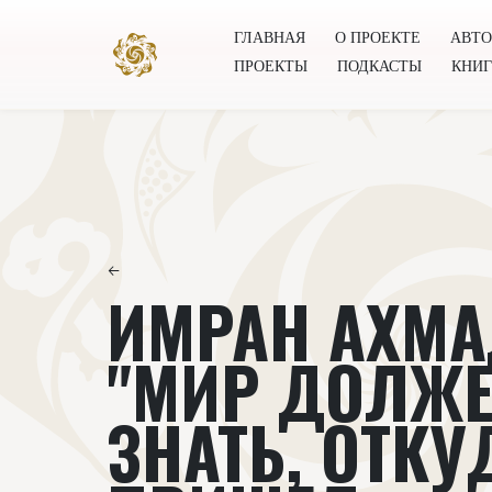
ГЛАВНАЯ
О ПРОЕКТЕ
АВТ
ПРОЕКТЫ
ПОДКАСТЫ
КНИ
Главная
О проекте
Авторы
Всемирное общест
←
ИМРАН АХМА
"МИР ДОЛЖ
ЗНАТЬ, ОТКУ