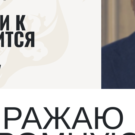
И К
ИТСЯ
"
ЫРАЖАЮ