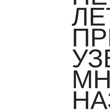
ЛЕ
ПР
УЗ
МН
НА