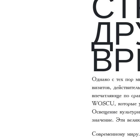
СТ
ДР
ВР
Однако с тех пор м
визитов, действител
впечатляюще по сра
WOSCU, которые усе
Освещение культурн
значение. Эти вели
Современному миру.