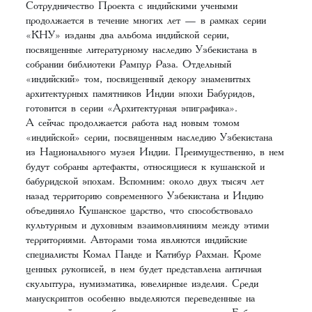
Сотрудничество Проекта с индийскими учеными
продолжается в течение многих лет — в рамках серии
«КНУ» изданы два альбома индийской серии,
посвященные литературному наследию Узбекистана в
собрании библиотеки Рампур Раза. Отдельный
«индийский» том, посвященный декору знаменитых
архитектурных памятников Индии эпохи Бабуридов,
готовится в серии «Архитектурная эпиграфика».
А сейчас продолжается работа над новым томом
«индийской» серии, посвященным наследию Узбекистана
из Национального музея Индии. Преимущественно, в нем
будут собраны артефакты, относящиеся к кушанской и
бабуридской эпохам. Вспомним: около двух тысяч лет
назад территорию современного Узбекистана и Индию
объединяло Кушанское царство, что способствовало
культурным и духовным взаимовлияниям между этими
территориями. Авторами тома являются индийские
специалисты Комал Панде и Катибур Рахман. Кроме
ценных рукописей, в нем будет представлена античная
скульптура, нумизматика, ювелирные изделия. Среди
манускриптов особенно выделяются переведенные на