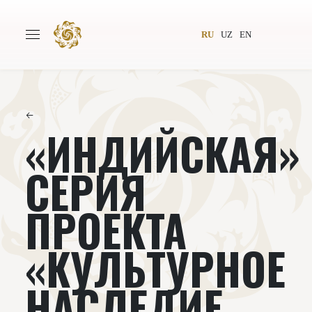
RU
UZ
EN
←
«ИНДИЙСКАЯ»
Главная
О проекте
Авторы
Всемирное общество
СЕРИЯ
Издательство
Новости
ПРОЕКТА
Проекты
Подкасты
«КУЛЬТУРНОЕ
Книги
Видеолекторий
НАСЛЕДИЕ