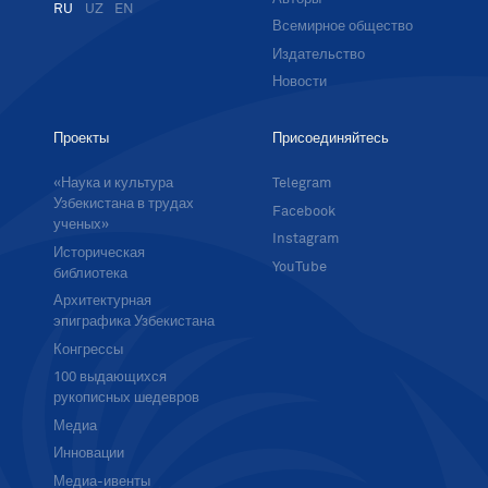
RU
UZ
EN
Всемирное общество
Издательство
Новости
Проекты
Присоединяйтесь
«Наука и культура
Telegram
Узбекистана в трудах
Facebook
ученых»
Instagram
Историческая
YouTube
библиотека
Архитектурная
эпиграфика Узбекистана
Конгрессы
100 выдающихся
рукописных шедевров
Медиа
Инновации
Медиа-ивенты