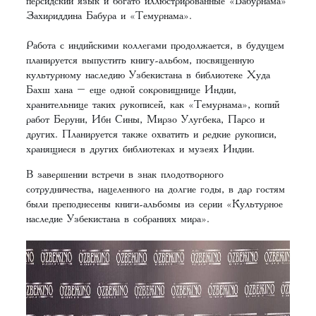
персидский язык и богато иллюстрированные «Бабурнама»
Захириддина Бабура и «Темурнама».
Работа с индийскими коллегами продолжается, в будущем
планируется выпустить книгу-альбом, посвященную
культурному наследию Узбекистана в библиотеке Худа
Бахш хана – еще одной сокровищнице Индии,
хранительнице таких рукописей, как «Темурнама», копий
работ Беруни, Ибн Сины, Мирзо Улугбека, Парсо и
других. Планируется также охватить и редкие рукописи,
хранящиеся в других библиотеках и музеях Индии.
В завершении встречи в знак плодотворного
сотрудничества, нацеленного на долгие годы, в дар гостям
были преподнесены книги-альбомы из серии «Культурное
наследие Узбекистана в собраниях мира».