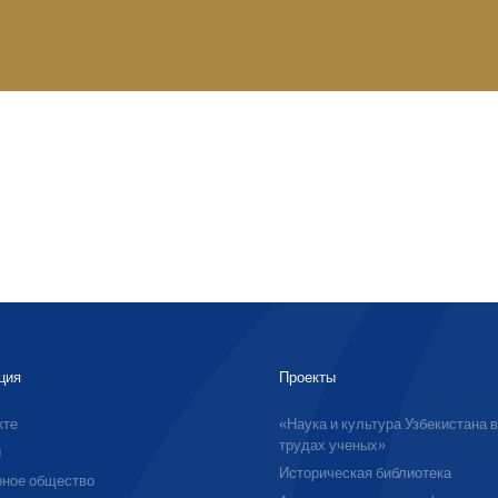
ция
Проекты
кте
«Наука и культура Узбекистана 
трудах ученых»
ы
Историческая библиотека
ное общество