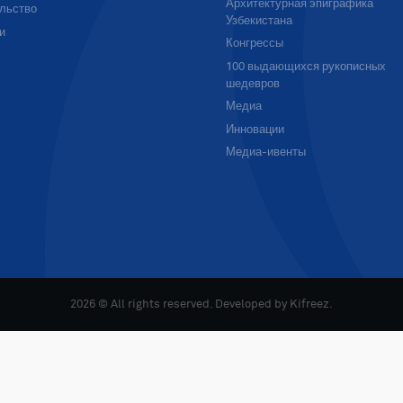
Архитектурная эпиграфика
льство
Узбекистана
и
Конгрессы
100 выдающихся рукописных
шедевров
Медиа
Инновации
Медиа-ивенты
2026 © All rights reserved. Developed by
Kifreez
.