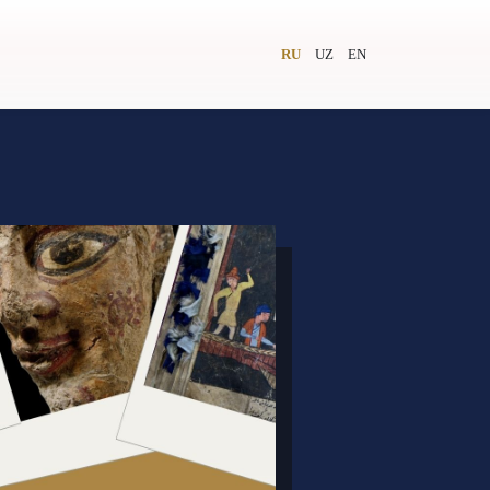
RU
UZ
EN
и
Видеолекторий