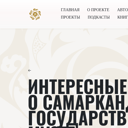
ГЛАВНАЯ
О ПРОЕКТЕ
АВТ
ПРОЕКТЫ
ПОДКАСТЫ
КНИ
Главная
О проекте
Авторы
Всемирное общест
←
ИНТЕРЕСНЫЕ
О САМАРКА
ГОСУДАРСТ