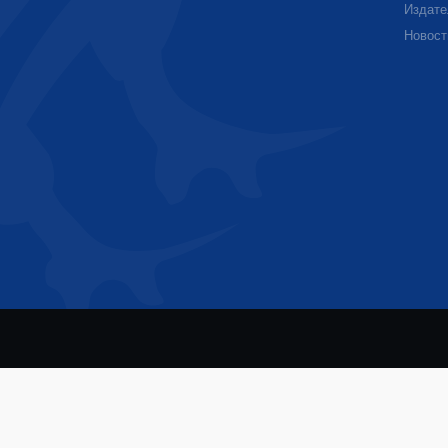
Издате
Новост