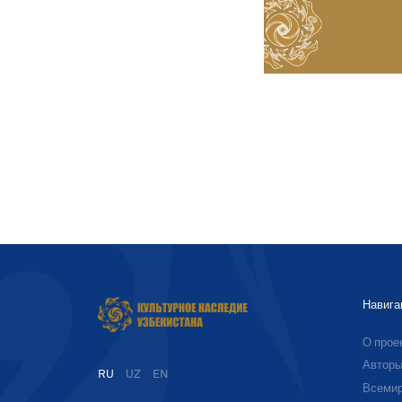
Навига
О прое
Автор
RU
UZ
EN
Всемир