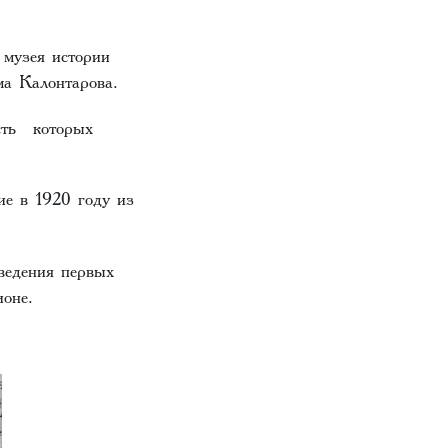
 музея истории
ма Калонтарова.
асть которых
ие в 1920 году из
ведения первых
ионе.