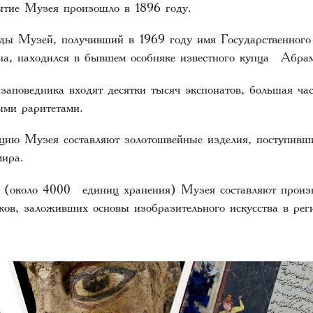
ытие Музея произошло в 1896 году.
ды Музей, получивший в 1969 году имя Государственного
на, находился в бывшем особняке известного купца Абра
заповедника входят десятки тысяч экспонатов, большая ч
ыми раритетами.
цию Музея составляют золотошвейные изделия, поступивш
мира.
 (около 4000 единиц хранения) Музея составляют произ
ков, заложивших основы изобразительного искусства в рег