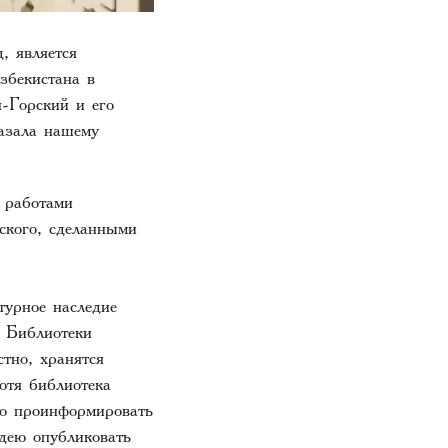
, является
збекистана в
Горский и его
азала нашему
 работами
ского, сделанными
турное наследие
а Библиотеки
тно, хранятся
отя библиотека
но проинформировать
дею опубликовать