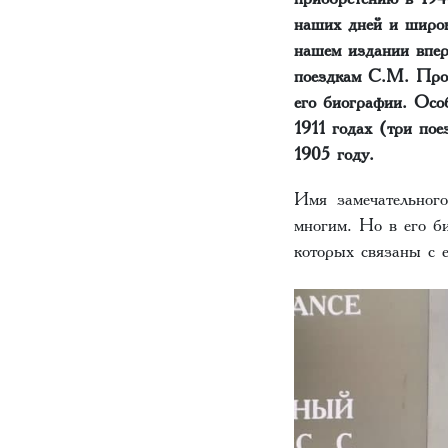
наших дней и широк
нашем издании впер
поездкам С.М. Прок
его биографии. Осо
1911 годах (три пое
1905 году.
Имя замечательного
многим. Но в его би
которых связаны с е