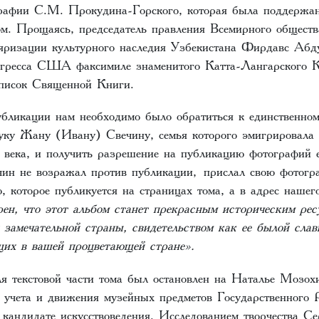
графии С.М. Прокудина-Горского, которая была поддержа
м. Прощаясь, председатель правления Всемирного обществ
яризации культурного наследия Узбекистана Фирдавс Абд
гресса США факсимиле знаменитого Катта-Лангарского Ко
список Священной Книги.
убликации нам необходимо было обратиться к единственном
уку Жану (Ивану) Свечину, семья которого эмигрировал
 века, и получить разрешение на публикацию фотографий е
чин не возражал против публикации, прислал свою фотог
о, которое публикуется на страницах тома, а в адрес нашег
рен, что этот альбом станет прекрасным историческим рес
 замечательной страны, свидетельством как ее былой сла
ящих в вашей процветающей стране».
я текстовой части тома был остановлен на Наталье Мозох
 учета и движения музейных предметов Государственного Р
 кандидате искусствоведения. Исследованием творчества С