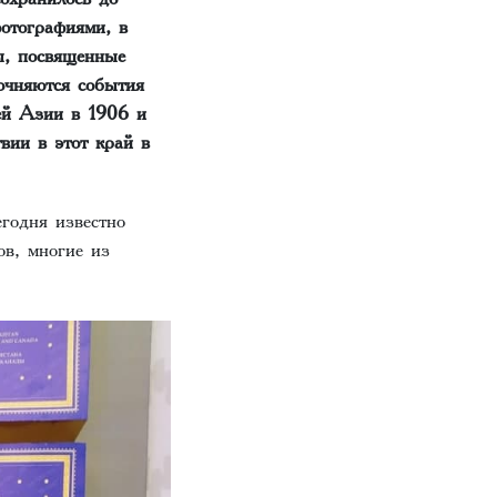
отографиями, в
ы, посвященные
очняются события
ней Азии в 1906 и
вии в этот край в
годня известно
ов, многие из