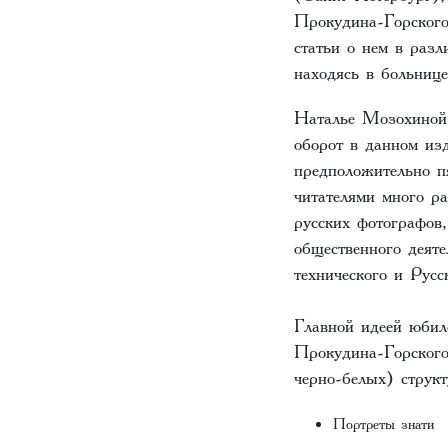
Прокудина-Горского
статьи о нем в раз
находясь в больниц
Наталье Мозохиной 
оборот в данном из
предположительно п
читателями много ра
русских фотографов,
общественного деяте
технического и Русс
Главной идеей юбил
Прокудина-Горского
черно-белых) струк
Портреты знати