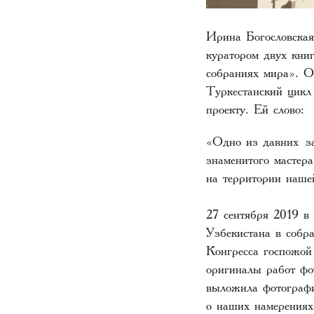
Ирина Богословская,
куратором двух кни
собраниях мира». 
Туркестанский цик
проекту. Ей слово:
«Одно из давних за
знаменитого мастер
на территории наш
27 сентября 2019 в
Узбекистана в собр
Конгресса госпожой
оригиналы работ фо
выложила фотографи
о наших намерениях