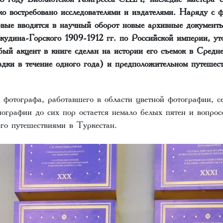
о востребовано исследователями и издателями. Наряду с ф
вые вводятся в научный оборот новые архивные документ
удина-Горского 1909-1912 гг. по Российской империи, ут
бый акцент в книге сделан на истории его съемок в Сред
здки в течение одного года) и предположительном путешест
 фотографа, работавшего в области цветной фотографии, се
ографии до сих пор остается немало белых пятен и вопрос
го путешествиями в Туркестан.