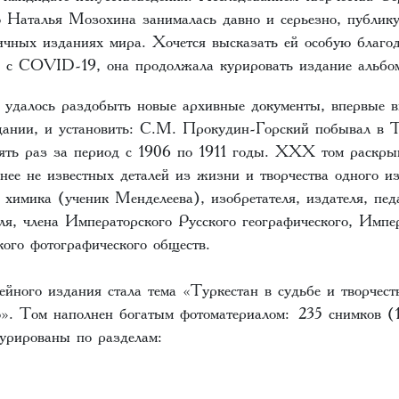
 Наталья Мозохина занималась давно и серьезно, публику
личных изданиях мира. Хочется высказать ей особую благ
е с СOVID-19, она продолжала курировать издание альбо
удалось раздобыть новые архивные документы, впервые 
дании, и установить: С.М. Прокудин-Горский побывал в Т
ять раз за период с 1906 по 1911 годы. XXX том раскры
нее не известных деталей из жизни и творчества одного и
 химика (ученик Менделеева), изобретателя, издателя, пед
ля, члена Императорского Русского географического, Импе
кого фотографического обществ.
ейного издания стала тема «Туркестан в судьбе и творчес
». Том наполнен богатым фотоматериалом: 235 снимков (
турированы по разделам: