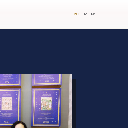
RU
UZ
EN
и
Видеолекторий