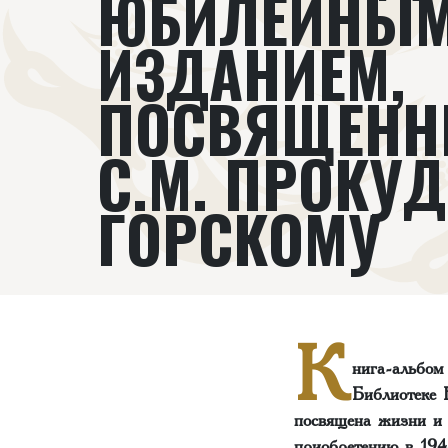
ЮБИЛЕЙНЫ
ИЗДАНИЕМ,
ПОСВЯЩЕН
С.М. ПРОКУД
ГОРСКОМУ
К
нига-альбом
Библиотеке 
посвящена жизни и 
приобретению в 194