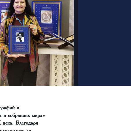
графий в
а в собраниях мира»
 века. Благодаря
охранилось до