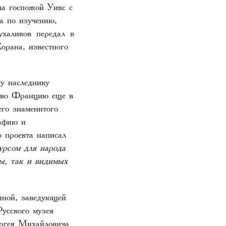
на госпожой Уикс с
а по изучению,
ухаликов передал в
рана, известного
у наследнику
а во Францию еще в
го знаменитого
рафию и
о проекта написал
урсом для народа
вы, так и видимых
иной, заведующей
усского музея
ергея Михайловича