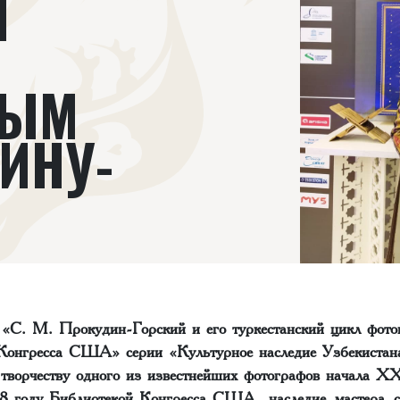
М
НЫМ
ИНУ-
 «С. М. Прокудин-Горский и его туркестанский цикл фото
Конгресса США» серии «Культурное наследие Узбекистан
творчеству одного из известнейших фотографов начала ХХ
8 году Библиотекой Конгресса США, наследие мастера с