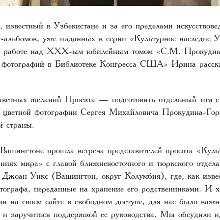
 известный в Узбекистане и за его пределами искусствовед
г-альбомов, уже изданных в серии «Культурное наследие У
О работе над XXX-ым юбилейным томом «С.М. Прокудин-
л фотографий в Библиотеке Конгресса США» Ирина расск
ветных желаний Проекта — подготовить отдельный том с
а цветной фотографии Сергея Михайловича Прокудина-Гор
ей страны.
 Вашингтоне прошла встреча представителей проекта «Куль
аниях мира» с главой ближневосточного и тюркского отдел
 Джоан Уикс (Вашингтон, округ Колумбия), где, как извес
тографа, переданные на хранение его родственниками. И х
и на своем сайте в свободном доступе, для нас было важ
 и заручиться поддержкой ее руководства. Мы обсудили и