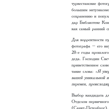
туркестанские фото
большим энтузиазмо
сохранению и попул
дар Библиотеке Кон
как самый ранний 
Для корректности п
фотографа – его вн
20-е годы прошлого
деда. Господин Све
приветственное слов
такие слова:
«Я уве
вашей уникальной и
перемен, происход
Выбор кандидата дл
Отделом первичного
(Санкт-Петербург),