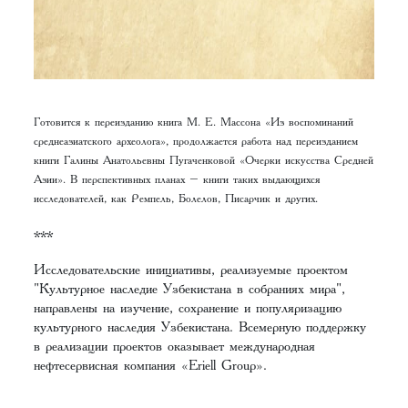
Готовится к переизданию книга М. Е. Массона «Из воспоминаний
среднеазиатского археолога», продолжается работа над переизданием
книги Галины Анатольевны Пугаченковой «Очерки искусства Средней
Азии». В перспективных планах – книги таких выдающихся
исследователей, как Ремпель, Болелов, Писарчик и других.
***
Исследовательские инициативы, реализуемые проектом
"Культурное наследие Узбекистана в собраниях мира",
направлены на изучение, сохранение и популяризацию
культурного наследия Узбекистана. Всемерную поддержку
в реализации проектов оказывает международная
нефтесервисная компания «Eriell Group».