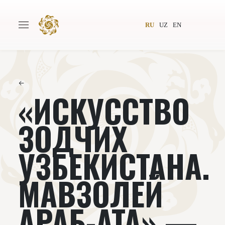
RU
UZ
EN
←
«ИСКУССТВО
Главная
О проекте
Авторы
Всемирное общество
ЗОДЧИХ
Издательство
Новости
УЗБЕКИСТАНА.
Проекты
Подкасты
МАВЗОЛЕЙ
Книги
Видеолекторий
АРАБ-АТА» —