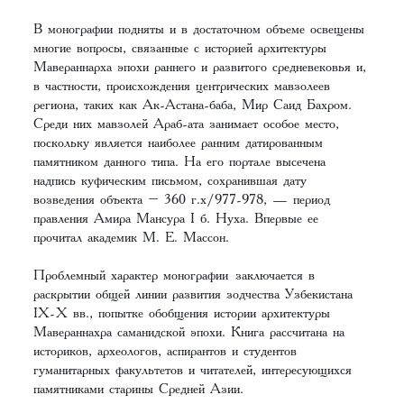
В монографии подняты и в достаточном объеме освещены
многие вопросы, связанные с историей архитектуры
Мавераннарха эпохи раннего и развитого средневековья и,
в частности, происхождения центрических мавзолеев
региона, таких как Ак-Астана-баба, Мир Саид Бахром.
Среди них мавзолей Араб-ата занимает особое место,
поскольку является наиболее ранним датированным
памятником данного типа. На его портале высечена
надпись куфическим письмом, сохранившая дату
возведения объекта – 360 г.х/977-978, — период
правления Амира Мансура I б. Нуха. Впервые ее
прочитал академик М. Е. Массон.
Проблемный характер монографии заключается в
раскрытии общей линии развития зодчества Узбекистана
IX- X вв., попытке обобщения истории архитектуры
Мавераннахра саманидской эпохи. Книга рассчитана на
историков, археологов, аспирантов и студентов
гуманитарных факультетов и читателей, интересующихся
памятниками старины Средней Азии.