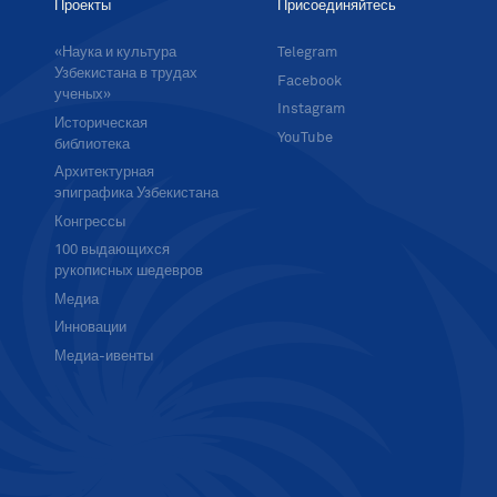
Проекты
Присоединяйтесь
«Наука и культура
Telegram
Узбекистана в трудах
Facebook
ученых»
Instagram
Историческая
YouTube
библиотека
Архитектурная
эпиграфика Узбекистана
Конгрессы
100 выдающихся
рукописных шедевров
Медиа
Инновации
Медиа-ивенты