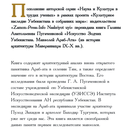
П
ополнение авторской серии «Наука и Культура в
трудах ученых» в рамках проекта «Культурное
наследие Узбекистана в собраниях мира»: издательством
«Zamon-Press-Info Nashriyot uyi» переиздана книга Галины
Анатольевны Пугаченковой «Искусство Зодчих
Узбекистана. Мавзолей Араб-Ата» (из истории
архитектуры Мавераннахра IX-X вв.).
Книга содержит архитектурный анализ вновь открытого
памятника Араб-ата в селении Тим, а также определяет
значение его в истории архитектуры Востока. Его
исследования были проведены Г. А. Пугаченковой в
составе учрежденной ею Узбекистанской
Искусствоведческой экспедиции (УЗИССЭ) Института
Искусствознания АН республики Узбекистан. В
экспедиции на Араб-ата принимали участие архитектор
Пулод Захидов и археолог Баходир Тургунов, которых
уже нет среди нас. Эта книга является своеобразной
данью памяти первым исследователям мавзолея.