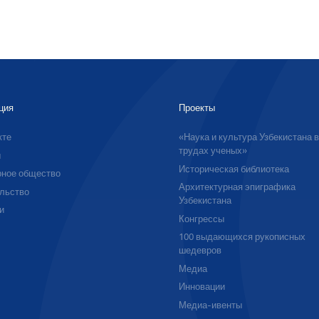
ция
Проекты
кте
«Наука и культура Узбекистана 
трудах ученых»
ы
Историческая библиотека
ное общество
Архитектурная эпиграфика
льство
Узбекистана
и
Конгрессы
100 выдающихся рукописных
шедевров
Медиа
Инновации
Медиа-ивенты