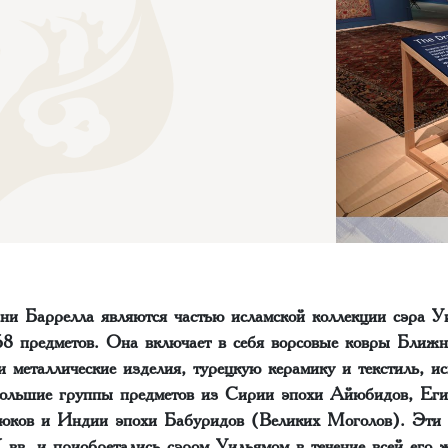
ани Баррелла являются частью исламской коллекции сэра У
68 предметов. Она включает в себя ворсовые ковры Ближн
 металлические изделия, турецкую керамику и текстиль, и
большие группы предметов из Сирии эпохи Айюбидов, Еги
ков и Индии эпохи Бабуридов (Великих Моголов). Эти 
в. и приобретались сэром Уильямом в течение всей его ж