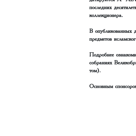
последних десятилет
коллекционера.
В опубликованных д
предметов исламског
Подробнее ознакоми
собраниях Великобр
том).
Основным спонсором