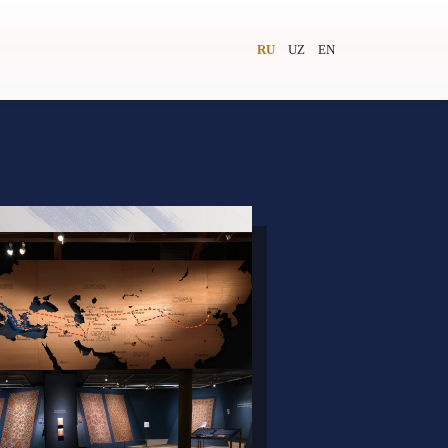
RU
UZ
EN
и
Видеолекторий