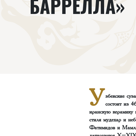
БАРРЕЛЛА‌‌»
У
збекские суз
состоит из 4
иранскую керамику и
стиля мудехар и не
Фатимидов и Мамлю
датируются X–XIX в