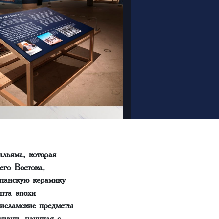
ильяма, которая
его Востока,
спанскую керамику
пта эпохи
исламские предметы
изни, начиная с