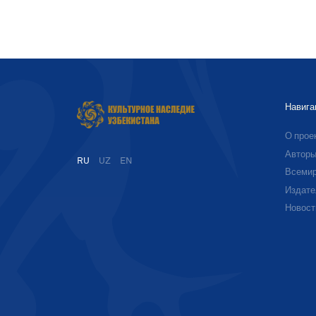
Навига
О прое
Автор
RU
UZ
EN
Всемир
Издате
Новост