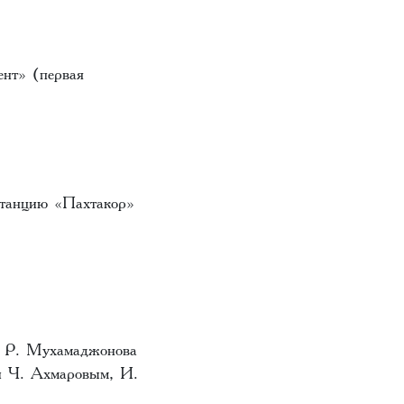
нт» (первая
станцию «Пахтакор»
в Р. Мухамаджонова
ми Ч. Ахмаровым, И.