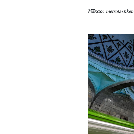
?
Фото:
metrotashkent