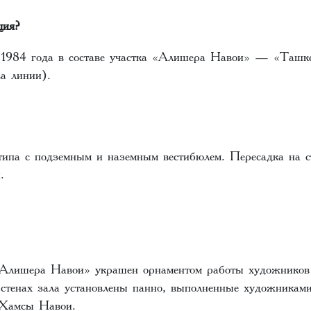
ция?
 1984 года в составе участка «Алишера Навои» — «Ташке
ва линии).
типа с подземным и наземным вестибюлем. Пересадка на 
.
«Алишера Навои» украшен орнаментом работы художнико
стенах зала установлены панно, выполненные художника
 Хамсы Навои.