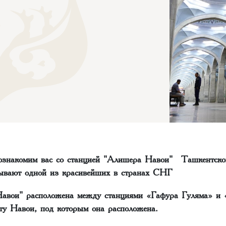
ознакомим вас со станцией "Алишера Навои" Ташкентског
ывают одной из красивейших в странах СНГ
авои" расположена между станциями «Гафура Гуляма» и «
ту Навои, под которым она расположена.