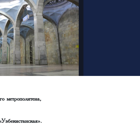
о метрополитена,
Узбекистанская».