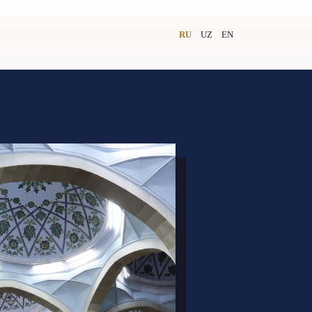
RU
UZ
EN
и
Видеолекторий