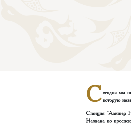
С
егодня мы п
которую наз
Станция "Алишер Н
Названа по проспек