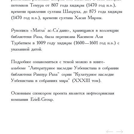
потомков Темура от 807 года хиджры (1470 год н.э.),
времени правления султана Шахруха, до 875 года хиджры
(1470 год н.э.), времени султана Хасан Мирзы.
Рукопись «Матла' ас-Са'даин», хранящаяся в коллекции
библиотеки Раза, была переписана Касимом Али
Турбатием в 1009 году хиджры (1600—1601 год н.э.) с
указанной датой.
Подробнее ознакомиться с темой можно в книге-
альбоме
"Литературное наследие Узбекистана в собрании
библиотеки Рампур Раза"
серии "Культурное наследие
Узбекистана в собраниях мира"
(XXXIII том
).
Основным спонсором проекта является нефтесервисная
компания
Eriell-Group
.