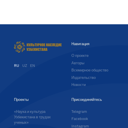
Навигация
О проекте
Авторы
RU
UZ
EN
Всемирное общество
Издательство
Новости
Проекты
Присоединяйтесь
«Наука и культура
Telegram
Узбекистана в трудах
Facebook
ученых»
Instagram