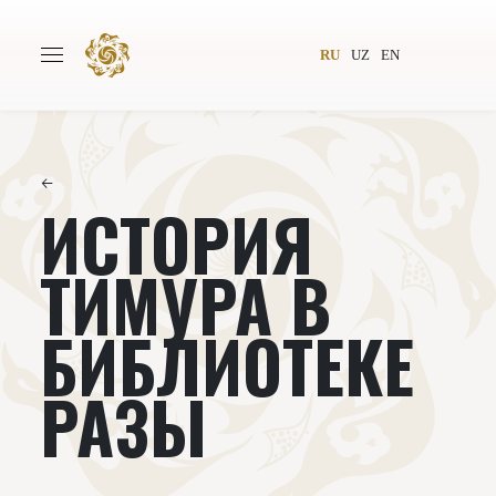
RU
UZ
EN
←
ИСТОРИЯ
Главная
О проекте
Авторы
Всемирное общество
ТИМУРА В
Издательство
Новости
БИБЛИОТЕКЕ
Проекты
Подкасты
РАЗЫ
Книги
Видеолекторий