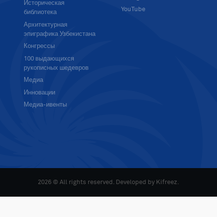
Историческая
YouTube
библиотека
Архитектурная
эпиграфика Узбекистана
Конгрессы
100 выдающихся
рукописных шедевров
Медиа
Инновации
Медиа-ивенты
2026 © All rights reserved. Developed by
Kifreez
.