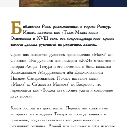
Б
иблиотека Раза, расположенная в городе Рампур,
Индия, известна как «Тадж-Махал книг».
Основанная в XVIII веке, эта сокровищница книг хранит
тысячи ценных рукописей на различных языках.
Среди них находится рукопись произведения «Матла' ас-
Са'даин». Эта рукопись под номером «2024» относится к
истории Амира Темура и его потомков и была написана
Камолиддином Абдурраззаком ибн Джалолиддином
Ишаком Самаркандским. Полное название книги —
«Матла' ас-Са'дайн ва Маджма' ал-Бахрайн», что
переводится как «Восход двух планет удачи и соединение
двух морей».
Книга состоит из двух томов. Первый том охватывает
историю с восхождения Темура на трон до конца его
правления, подробно описывая его деятельность в
различных регионах. Второй том включает в себя историю