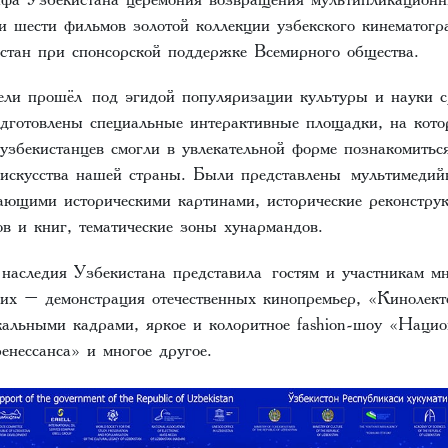
и шести фильмов золотой коллекции узбекского кинематогр
стан при спонсорской поддержке Всемирного общества.
ели прошёл под эгидой популяризации культуры и науки с
одготовлены специальные интерактивные площадки, на кото
 узбекистанцев смогли в увлекательной форме познакомитьс
 искусства нашей страны. Были представлены мультимеди
ающими историческими картинами, исторические реконструк
в и книг, тематические зоны хунармандов.
 наследия Узбекистана представила гостям и участникам м
их – демонстрация отечественных кинопремьер, «Кинолект
альными кадрами, яркое и колоритное fashion-шоу «Нац
енессанса» и многое другое.