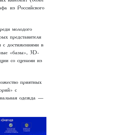
афа из Российского
реди молодого
рых представители
я с достижениями в
йные «базы», 3D-
ции со сценами из
ножество приятных
орий» с
иональная одежда —