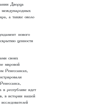
дании Дворца
и международных
ра, а также около
ундамент нового
аскрытию ценности
ами своих
ие мировой
м Ренессансах,
нстрировали
Ренессанса,
а в республике идет
в, в истории нашей
исследователей