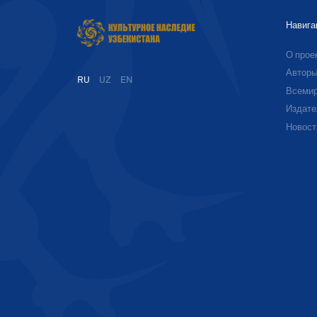
Навига
О прое
Автор
RU
UZ
EN
Всемир
Издате
Новост