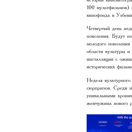
100 мультфильмов) 
кинофонда в Узбеки
Четвертый день нед
поколения. Будут п
молодого поколения
области культуры и
инсталляции с ожив
исторических фильмо
Неделя культурного
сюрпризов. Среди н
уникальными хроник
жемчужина нового р