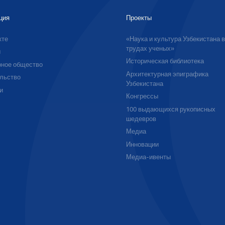
ция
Проекты
кте
«Наука и культура Узбекистана 
трудах ученых»
ы
Историческая библиотека
ное общество
Архитектурная эпиграфика
льство
Узбекистана
и
Конгрессы
100 выдающихся рукописных
шедевров
Медиа
Инновации
Медиа-ивенты