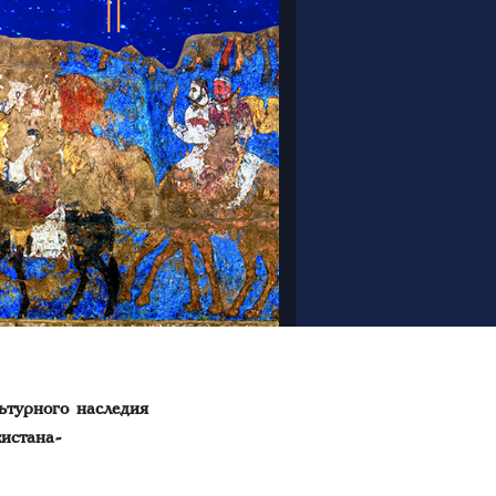
ьтурного наследия
истана-