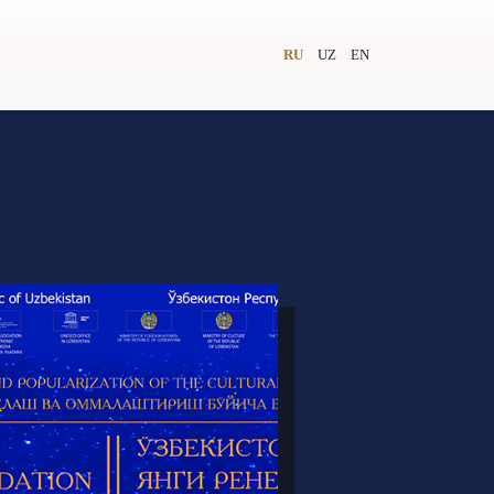
RU
UZ
EN
и
Видеолекторий