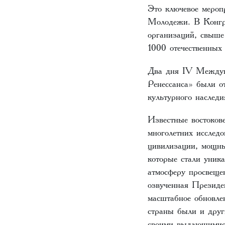
Это ключевое меро
Молодежи. В Конгре
организаций, свыше
1000 отечественных
Два дня IV Междуна
Ренессанса» были о
культурного наследи
Известные востоков
многолетних исслед
цивилизации, мощны
которые стали уник
атмосферу просвещен
озвученная Президен
масштабное обновле
страны были и друг
своими выдающимис