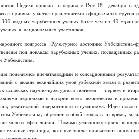
приятие Недели прошло в период с 15по 18 декабря в з
ссе приняли участие представители официальных кругов 
 300 видных зарубежных ученых более чем из 40 стран ми
 ученых и национальных участников.
родного конгресса «Культурное достояние Узбекистана-ф
тведены под доклады зарубежных ученых, посвященных р
я Узбекистана.
еды поделились впечатляющими и сенсационными результат
ований о вкладе величайших умов узбекской земли в развит
х всплесках научно-культурного подъема – первом и второ
альными периодами в истории всего человечества и продемо
ия, религиозной толерантности и гуманизма. Идея нового 
том Узбекистана, обретает особый смысл в то время, когд
ние многих сфер жизни. Помимо указанных ярких периодо
ие славные страницы, которые также привлекают внимание 
я достижениями.