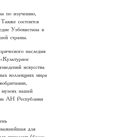
ва по изучению,
 Также состоится
едие Узбекистана в
шей страны.
орического наследия
 «Культурное
зведений искусства
ных коллекциях мира
кобритании,
 музеях нашей
уни АН Республики
ень
е важнейшая для
ых кинолент (более