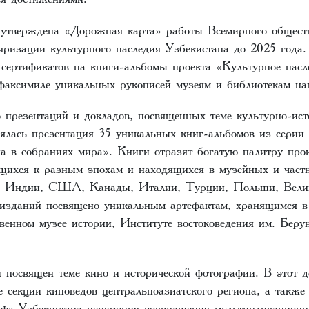
утверждена «Дорожная карта» работы Всемирного общест
яризации культурного наследия Узбекистана до 2025 года.
 сертификатов на книги-альбомы проекта «Культурное насл
факсимиле уникальных рукописей музеям и библиотекам на
 презентаций и докладов, посвященных теме культурно-ист
оялась презентация 35 уникальных книг-альбомов из серии
на в собраниях мира». Книги отразят богатую палитру прои
ящихся к разным эпохам и находящихся в музейных и част
, Индии, США, Канады, Италии, Турции, Польши, Вели
изданий посвящено уникальным артефактам, хранящимся в
венном музее истории, Институте востоковедения им. Бер
 посвящен теме кино и исторической фотографии. В этот д
е секции киноведов центральноазиатского региона, а такж
афа Узбекистана церемония возвращения мультипликационн