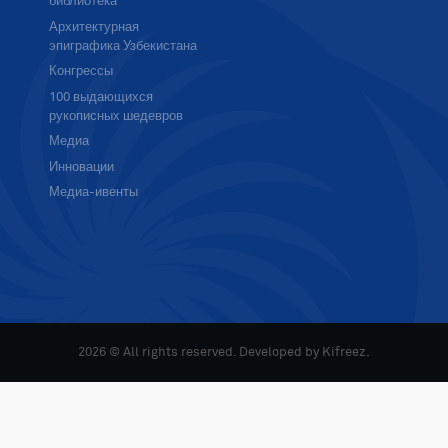
библиотека
Архитектурная
эпиграфика Узбекистана
Конгрессы
100 выдающихся
рукописных шедевров
Медиа
Инновации
Медиа-ивенты
2026 © All rights reserved. Developed by
Kifreez
.