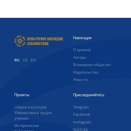
Навигация
О проекте
Авторы
RU
UZ
EN
Всемирное общество
Издательство
Новости
Проекты
Присоединяйтесь
«Наука и культура
Telegram
Узбекистана в трудах
Facebook
ученых»
Instagram
Историческая
YouTube