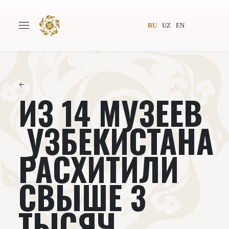
RU
UZ
EN
←
ИЗ 14 МУЗЕЕВ
Главная
О проекте
Авторы
Всемирное общество
УЗБЕКИСТАНА
Издательство
Новости
РАСХИТИЛИ
Проекты
Подкасты
СВЫШЕ 3
Книги
Видеолекторий
ТЫСЯЧ