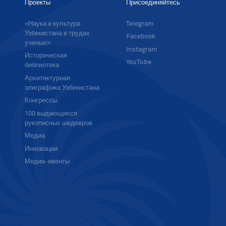
Проекты
Присоединяйтесь
«Наука и культура
Telegram
Узбекистана в трудах
Facebook
ученых»
Instagram
Историческая
YouTube
библиотека
Архитектурная
эпиграфика Узбекистана
Конгрессы
100 выдающихся
рукописных шедевров
Медиа
Инновации
Медиа-ивенты