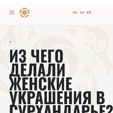
RU
UZ
EN
←
ИЗ ЧЕГО
Главная
О проекте
Авторы
Всемирное общество
ДЕЛАЛИ
Издательство
Новости
ЖЕНСКИЕ
Проекты
Подкасты
УКРАШЕНИЯ В
Книги
Видеолекторий
СУРХАНДАРЬЕ