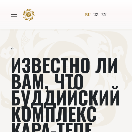
RU
UZ
EN
←
ИЗВЕСТНО ЛИ
Главная
О проекте
Авторы
Всемирное общество
ВАМ, ЧТО
Издательство
Новости
БУДДИЙСКИЙ
Проекты
Подкасты
КОМПЛЕКС
Книги
Видеолекторий
КАРА-ТЕПЕ