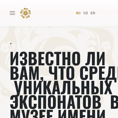
RU
UZ
EN
←
ИЗВЕСТНО ЛИ
Главная
О проекте
Авторы
Всемирное общество
ВАМ, ЧТО СРЕ
Издательство
Новости
УНИКАЛЬНЫХ
Проекты
Подкасты
ЭКСПОНАТОВ 
Книги
Видеолекторий
МУЗЕЕ ИМЕНИ