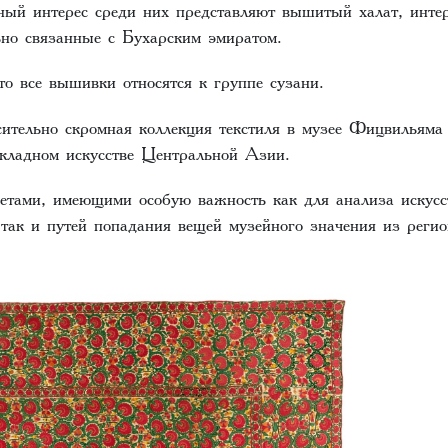
ный интерес среди них представляют вышитый халат, инт
ьно связанные с Бухарским эмиратом.
то все вышивки относятся к группе сузани.
ительно скромная коллекция текстиля в музее Фицвильяма 
икладном искусстве Центральной Азии.
етами, имеющими особую важность как для анализа искус
 так и путей попадания вещей музейного значения из реги