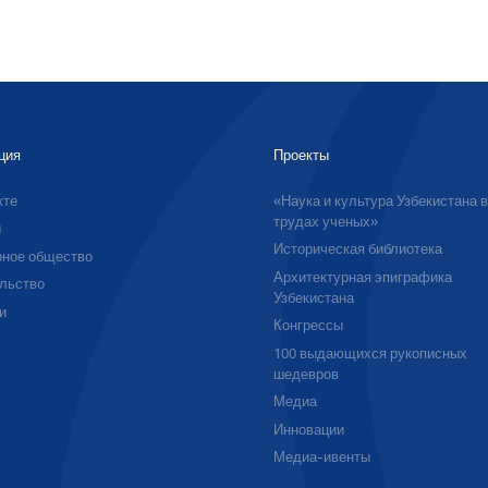
ция
Проекты
кте
«Наука и культура Узбекистана 
трудах ученых»
ы
Историческая библиотека
ное общество
Архитектурная эпиграфика
льство
Узбекистана
и
Конгрессы
100 выдающихся рукописных
шедевров
Медиа
Инновации
Медиа-ивенты