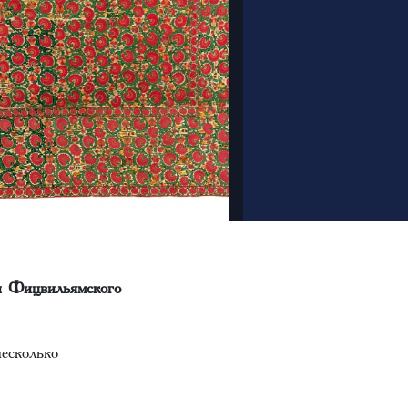
ии Фицвильямского
есколько