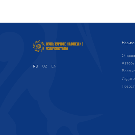
Навига
О прое
Автор
RU
UZ
EN
Всемир
Издате
Новост