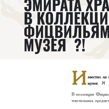
ЭМИРАТА ХР
В КОЛЛЕКЦИ
ФИЦВИЛЬЯМ
МУЗЕЯ ?!
И
звестно ли
музея ?!
В коллекции Фицвил
текстильных предме