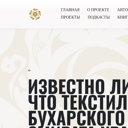
ГЛАВНАЯ
О ПРОЕКТЕ
АВТ
ПРОЕКТЫ
ПОДКАСТЫ
КНИ
Главная
О проекте
Авторы
Всемирное общест
←
ИЗВЕСТНО Л
ЧТО ТЕКСТИ
БУХАРСКОГО