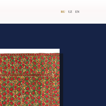
RU
UZ
EN
и
Видеолекторий