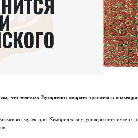
АНИТСЯ
И
СКОГО
 вам, что текстиль Бухарского эмирата хранится в коллекц
ьямского музея при Кембриджском университете имеется н
тов.