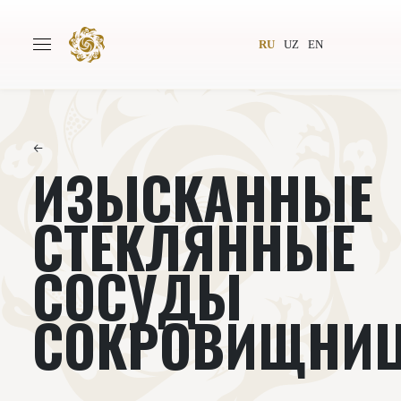
RU
UZ
EN
←
ИЗЫСКАННЫЕ
Главная
О проекте
Авторы
Всемирное общество
СТЕКЛЯННЫЕ
Издательство
Новости
СОСУДЫ
Проекты
Подкасты
СОКРОВИЩНИ
Книги
Видеолекторий