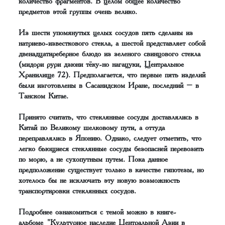
количество фрагментов. В целом общее количество
предметов этой группы очень велико.
Из шести упомянутых целых сосудов пять сделаны из
натриево-известкового стекла, а шестой представляет собой
двенадцатиреберное блюдо из зеленого свинцового стекла
(мидори рури дзюни тёку-но нагацуки, Центральное
Хранилище 72). Предполагается, что первые пять изделий
были изготовлены в Сасанидском Иране, последний – в
Танском Китае.
Принято считать, что стеклянные сосуды доставлялись в
Китай по Великому шелковому пути, а оттуда
переправлялись в Японию. Однако, следует отметить, что
легко бьющиеся стеклянные сосуды безопасней перевозить
по морю, а не сухопутным путем. Пока данное
предположение существует только в качестве гипотезы, но
хотелось бы не исключать эту новую возможность
транспортировки стеклянных сосудов.
Подробнее ознакомиться с темой можно в книге-
альбоме
"Культурное наследие Центральной Азии в