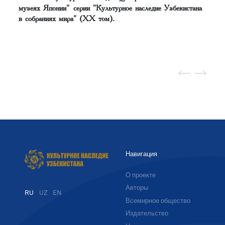
музеях Японии"
серии "Культурное наследие Узбекистана
в собраниях мира" (XХ том).
Навигация
О проекте
Авторы
RU
UZ
EN
Всемирное общество
Издательство