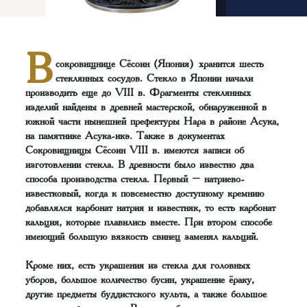
В
сокровищнице Сёсоин (Япония) хранится шесть
стеклянных сосудов.‌‌ Стекло в Японии начали
производить еще до VIII в. Фрагменты стеклянных
изделий найдены в древней мастерской, обнаруженной в
южной части нынешней префектуры Нара в районе Асука,
на памятнике Асука-икэ. Также в документах
Сокровищницы Сёсоин VIII в. имеются записи об
изготовлении стекла. В древности было известно два
способа производства стекла. Первый – натриево-
известковый, когда к повсеместно доступному кремнию
добавлялся карбонат натрия и известняк, то есть карбонат
кальция, которые плавились вместе. При втором способе
имеющий большую вязкость свинец заменял кальций.
Кроме них, есть украшения из стекла для головных
уборов, большое количество бусин, украшение ёраку,
другие предметы буддистского культа, а также большое