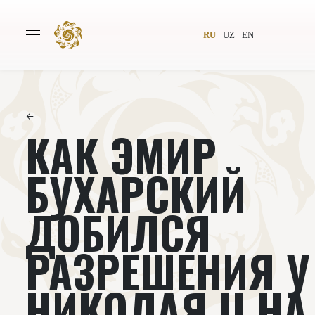
RU
UZ
EN
←
КАК ЭМИР
Главная
О проекте
Авторы
Всемирное общество
БУХАРСКИЙ
Издательство
Новости
ДОБИЛСЯ
Проекты
Подкасты
РАЗРЕШЕНИЯ У
Книги
Видеолекторий
НИКОЛАЯ II НА