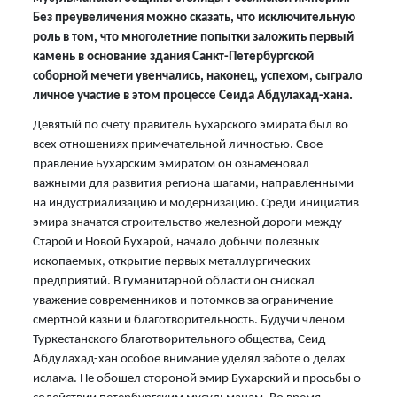
Без преувеличения можно сказать, что исключительную
роль в том, что многолетние попытки заложить первый
камень в основание здания Санкт-Петербургской
соборной мечети увенчались, наконец, успехом, сыграло
личное участие в этом процессе Сеида Абдулахад-хана.
Девятый по счету правитель Бухарского эмирата был во
всех отношениях примечательной личностью. Свое
правление Бухарским эмиратом он ознаменовал
важными для развития региона шагами, направленными
на индустриализацию и модернизацию. Среди инициатив
эмира значатся строительство железной дороги между
Старой и Новой Бухарой, начало добычи полезных
ископаемых, открытие первых металлургических
предприятий. В гуманитарной области он снискал
уважение современников и потомков за ограничение
смертной казни и благотворительность. Будучи членом
Туркестанского благотворительного общества, Сеид
Абдулахад-хан особое внимание уделял заботе о делах
ислама. Не обошел стороной эмир Бухарский и просьбы о