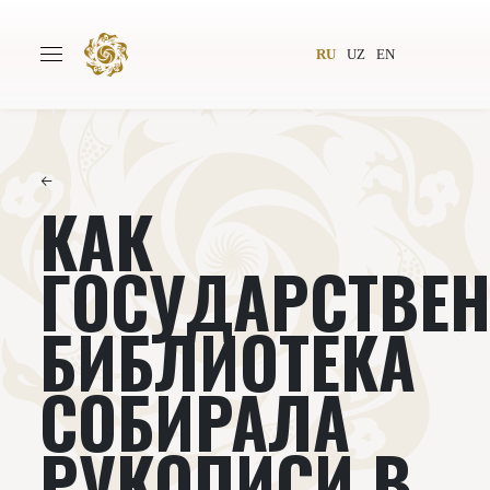
RU
UZ
EN
←
КАК
Главная
О проекте
Авторы
Всемирное общество
ГОСУДАРСТВЕ
Издательство
Новости
БИБЛИОТЕКА
Проекты
Подкасты
СОБИРАЛА
Книги
Видеолекторий
РУКОПИСИ В