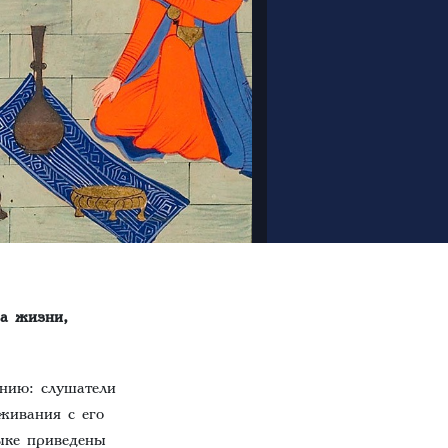
за жизни,
нию: слушатели
еживания с его
ыке приведены