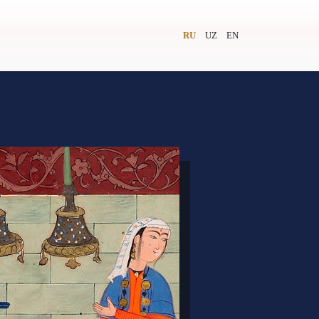
RU
UZ
EN
и
Видеолекторий