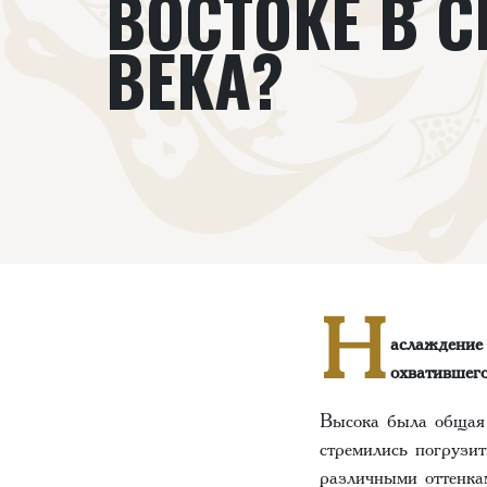
ВОСТОКЕ В 
ВЕКА?
Н
аслаждение
охватившего
Высока была общая 
стремились погрузит
различными оттенка