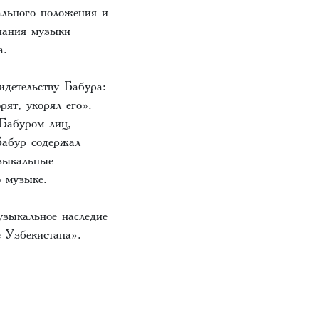
ального положения и
знания музыки
а.
детельству Бабура:
ят, укорял его».
Бабуром лиц,
Бабур содержал
узыкальные
о музыке.
зыкальное наследие
 Узбекистана».