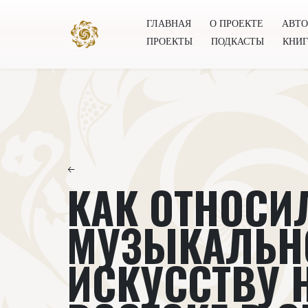
ГЛАВНАЯ
О ПРОЕКТЕ
АВТ
ПРОЕКТЫ
ПОДКАСТЫ
КНИ
Главная
О проекте
Авторы
Всемирное общест
←
КАК ОТНОСИ
МУЗЫКАЛЬН
ИСКУССТВУ 