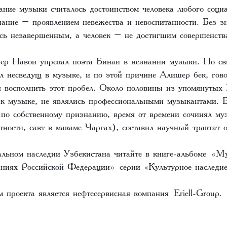
ание музыки считалось достоинством человека любого соци
знание – проявлением невежества и невоспитанности. Без 
ось незавершенным, а человек – не достигшим совершенств
ер Навои упрекал поэта Бинаи в незнании музыки. По сви
 несведущ в музыке, и по этой причине Алишер бек, говор
восполнить этот пробел. Около половины из упомянутых 
к музыке, не являлись профессиональными музыкантами. 
 по собственному признанию, время от времени сочинял м
тности, савт в макаме Чаргах), составил научный трактат 
льном наследии Узбекистана читайте в книге-альбоме
«Му
аниях Российской Федерации»
серии «Культурное наследие
 проекта является нефтесервисная компания
Eriell-Group
.