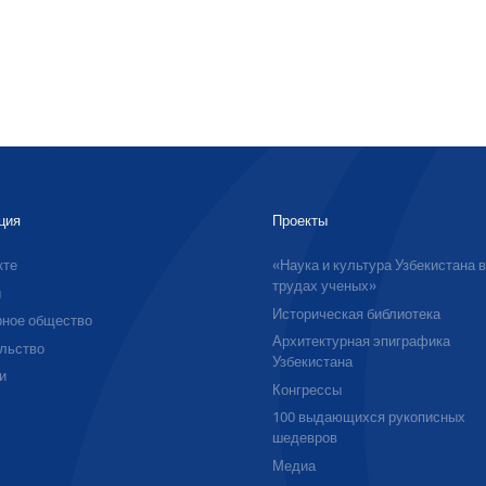
ция
Проекты
кте
«Наука и культура Узбекистана 
трудах ученых»
ы
Историческая библиотека
ное общество
Архитектурная эпиграфика
льство
Узбекистана
и
Конгрессы
100 выдающихся рукописных
шедевров
Медиа