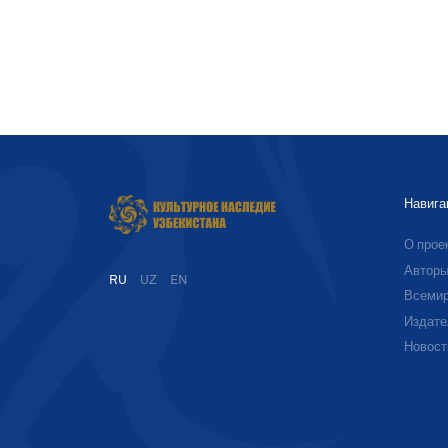
Навига
О прое
Автор
RU
UZ
EN
Всемир
Издате
Новост