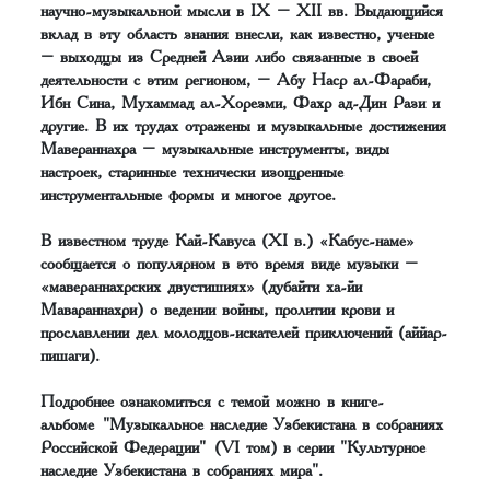
научно-музыкальной мысли в IX – XII вв. Выдающийся
вклад в эту область знания внесли, как известно, ученые
– выходцы из Средней Азии либо связанные в своей
деятельности с этим регионом, – Абу Наср ал-Фараби,
Ибн Сина, Мухаммад ал-Хорезми, Фахр ад-Дин Рази и
другие. В их трудах отражены и музыкальные достижения
Мавераннахра – музыкальные инструменты, виды
настроек, старинные технически изощренные
инструментальные формы и многое другое.
В известном труде Кай-Кавуса (XI в.) «Кабус-наме»
сообщается о популярном в это время виде музыки –
«мавераннахрских двустишиях» (дубайти ха-йи
Мавараннахри) о ведении войны, пролитии крови и
прославлении дел молодцов-искателей приключений (аййар-
пишаги).
Подробнее ознакомиться с темой можно в книге-
альбоме "Музыкальное наследие Узбекистана в собраниях
Российской Федерации" (VI том) в серии "Культурное
наследие Узбекистана в собраниях мира".