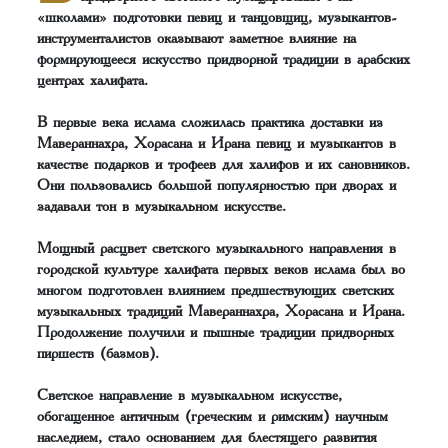
«школами» подготовки певиц и танцовщиц, музыкантов-
инструменталистов оказывают заметное влияние на
формирующееся искусство придворной традиции в арабских
центрах халифата.
В первые века ислама сложилась практика доставки из
Мавераннахра, Хорасана и Ирана певиц и музыкантов в
качестве подарков и трофеев для халифов и их сановников.
Они пользовались большой популярностью при дворах и
задавали тон в музыкальном искусстве.
Мощный расцвет светского музыкального направления в
городской культуре халифата первых веков ислама был во
многом подготовлен влиянием предшествующих светских
музыкальных традиций Мавераннахра, Хорасана и Ирана.
Продолжение получили и пышные традиции придворных
пиршеств (базмов).
Светское направление в музыкальном искусстве,
обогащенное античным (греческим и римским) научным
наследием, стало основанием для блестящего развития