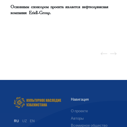
Основным спонсором проекта является нефтесервисная
компания Eriell-Group.
Навигация
О проекте
Авторы
RU
UZ
EN
Всемирное общество