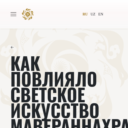
RU
UZ
EN
←
КАК
Главная
О проекте
Авторы
Всемирное общество
ПОВЛИЯЛО
Издательство
Новости
СВЕТСКОЕ
Проекты
Подкасты
ИСКУССТВО
Книги
Видеолекторий
МАВЕРАННАХР