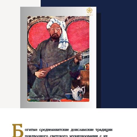
Б
огатые среднеазиатские доисламские традиции
придворного светского музицирования с их