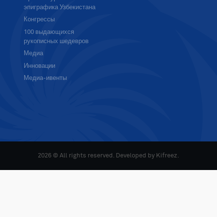
эпиграфика Узбекистана
Конгрессы
100 выдающихся
рукописных шедевров
Медиа
Инновации
Медиа-ивенты
2026 © All rights reserved. Developed by
Kifreez
.