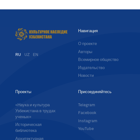
Навигация
О проекте
Авторы
RU
UZ
EN
Всемирное общество
Издательство
Новости
Проекты
Присоединяйтесь
«Наука и культура
Telegram
Узбекистана в трудах
Facebook
ученых»
Instagram
Историческая
YouTube
библиотека
Архитектурная