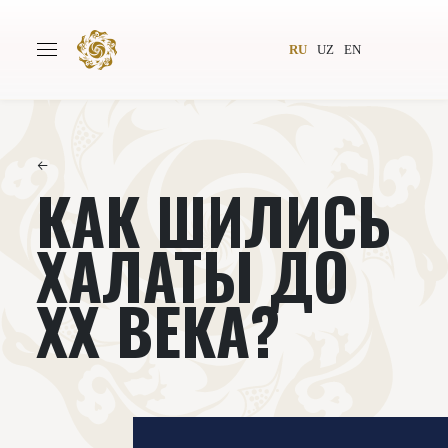
RU
UZ
EN
←
КАК ШИЛИСЬ
Главная
О проекте
Авторы
Всемирное общество
ХАЛАТЫ ДО
Издательство
Новости
ХХ ВЕКА?
Проекты
Подкасты
Книги
Видеолекторий