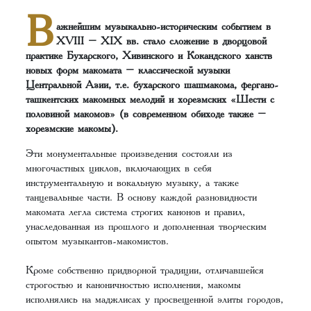
В
ажнейшим музыкально-историческим событием в
XVIII – XIX вв. стало сложение в дворцовой
практике Бухарского, Хивинского и Кокандского ханств
новых форм макомата – классической музыки
Центральной Азии, т.е. бухарского шашмакома, фергано-
ташкентских макомных мелодий и хорезмских «Шести с
половиной макомов» (в современном обиходе также –
хорезмские макомы).
Эти монументальные произведения состояли из
многочастных циклов, включающих в себя
инструментальную и вокальную музыку, а также
танцевальные части. В основу каждой разновидности
макомата легла система строгих канонов и правил,
унаследованная из прошлого и дополненная творческим
опытом музыкантов-макомистов.
Кроме собственно придворной традиции, отличавшейся
строгостью и каноничностью исполнения, макомы
исполнялись на маджлисах у просвещенной элиты городов,