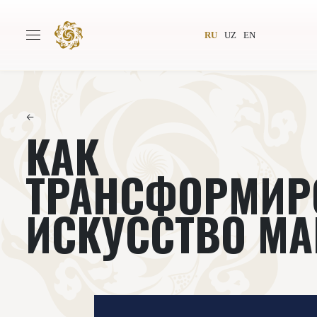
RU
UZ
EN
←
КАК
Главная
О проекте
Авторы
Всемирное общество
ТРАНСФОРМИР
Издательство
Новости
ИСКУССТВО М
Проекты
Подкасты
Книги
Видеолекторий