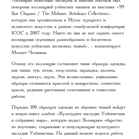
«Всемирно известные эксперты и знатоки текстиля был
покорены коллекцией узбекских чапанов на выставке «99
Ikat Chapans / The Mehmet Çetinkaya Collectıons»,
которую мы организовали в Музее турецкого и
исламского искусства в рамках стамбульской конференции
ICOC в 2007 году. Никто из них не мог скрыть своего
восхищения огромным разнообразием и богатством
искусства узбекских шелковых тканей», - комментирует
Мехмет Четинкая.
Основу его коллекции составляют такие образцы одежды,
как чапан, тун, яхтак, эзор-понча, паранджа, калтача,
мурсак, камзул, курта. Эти великолепные, уникальные
образцы отличаются красотой и изяществом, сочностью
красок, редкими цветовыми сочетаниями и тонкостью
работы.
Порядка 100 образцов одежды из абровых тканей войдут
в новую-книгу альбом «Культурное наследие Узбекистана
в собраниях мира», которую издаст Всемирное общество
по изучению, сохранению и популяризации культурного
наследия Узбекистана. На данный момент ведется работа