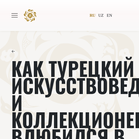
RU
UZ
EN
←
КАК ТУРЕЦКИЙ
Главная
О проекте
Авторы
Всемирное общество
ИСКУССТВОВЕ
Издательство
Новости
И
Проекты
Подкасты
КОЛЛЕКЦИОНЕ
Книги
Видеолекторий
ВЛЮБИЛСЯ В