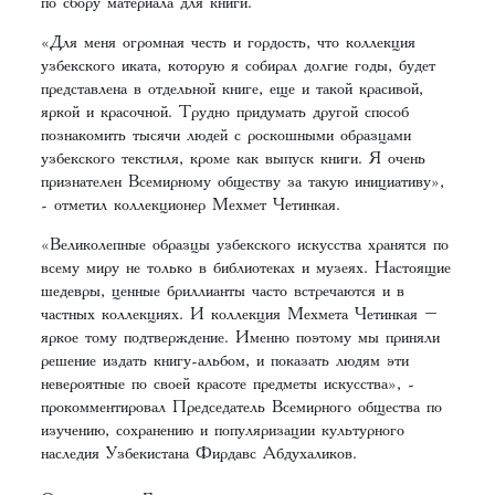
по сбору материала для книги.
«Для меня огромная честь и гордость, что коллекция
узбекского иката, которую я собирал долгие годы, будет
представлена в отдельной книге, еще и такой красивой,
яркой и красочной. Трудно придумать другой способ
познакомить тысячи людей с роскошными образцами
узбекского текстиля, кроме как выпуск книги. Я очень
признателен Всемирному обществу за такую инициативу»,
- отметил коллекционер Мехмет Четинкая.
«Великолепные образцы узбекского искусства хранятся по
всему миру не только в библиотеках и музеях. Настоящие
шедевры, ценные бриллианты часто встречаются и в
частных коллекциях. И коллекция Мехмета Четинкая –
яркое тому подтверждение. Именно поэтому мы приняли
решение издать книгу-альбом, и показать людям эти
невероятные по своей красоте предметы искусства», -
прокомментировал Председатель Всемирного общества по
изучению, сохранению и популяризации культурного
наследия Узбекистана Фирдавс Абдухаликов.