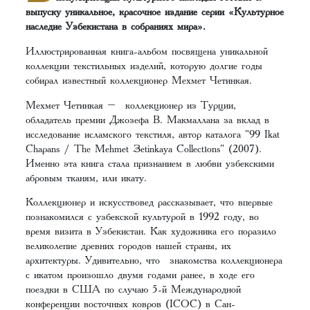
выпуску уникальное, красочное издание серии «Культурное
наследие Узбекистана в собраниях мира».
Иллюстрированная книга-альбом посвящена уникальной
коллекции текстильных изделий, которую долгие годы
собирал известный коллекционер Мехмет Четинкая.
Мехмет Четинкая – коллекционер из Турции,
обладатель премии Джозефа В. Макмаллана за вклад в
исследование исламского текстиля, автор каталога "99 Ikat
Chapans / The Mehmet Çetinkaya Collectıons" (2007).
Именно эта книга стала признанием в любви узбекскими
абровым тканям, или икату.
Коллекционер и искусствовед рассказывает, что впервые
познакомился с узбекской культурой в 1992 году, во
время визита в Узбекистан. Как художника его поразило
великолепие древних городов нашей страны, их
архитектуры. Удивительно, что знакомства коллекционера
с икатом произошло двумя годами ранее, в ходе его
поездки в США по случаю 5-й Международной
конференции восточных ковров (ICOC) в Сан-