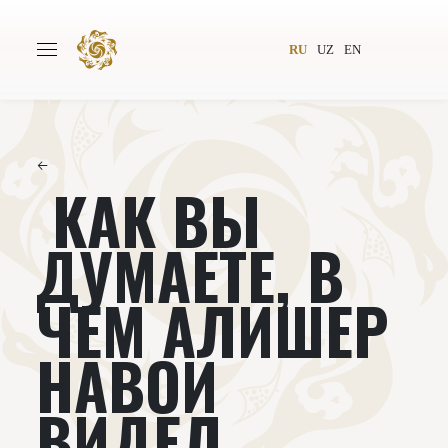
RU
UZ
EN
←
КАК ВЫ
Главная
О проекте
Авторы
Всемирное общество
ДУМАЕТЕ, В
Издательство
Новости
ЧЕМ АЛИШЕР
Проекты
Подкасты
НАВОИ
Книги
Видеолекторий
ВИДЕЛ