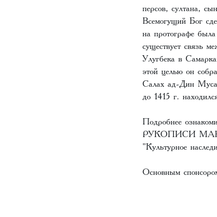
персов, султана, сы
Всемогущий Бог сдел
на протографе была
существует связь м
Улугбека в Самарка
этой целью он собр
Салах ад-Дин Муса
до 1415 г. находил
Подробнее ознакоми
РУКОПИСИ МАВ
"Культурное наследи
Основным спонсором