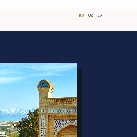
RU
UZ
EN
и
Видеолекторий