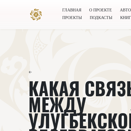
ГЛАВНАЯ
О ПРОЕКТЕ
АВТ
ПРОЕКТЫ
ПОДКАСТЫ
КНИ
Главная
О проекте
Авторы
Всемирное общест
←
КАКАЯ СВЯЗ
МЕЖДУ
УЛУГБЕКСКО