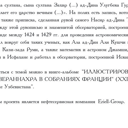
на султана, сына султана Захир (...) ад-Дина Улугбека Гу
ает его царство вечным (...)». На полях есть запись, кото
 также приписка, сделанная рукой самого Насир ад-Дина 
ежду этой рукописью и знаменитой обсерваторией, построен
нде между 1424 и 1429 гг. для проведения астрономическ
ал вокруг себя таких ученых, как Ала ад-Дин Али Кушчи 
 Кази-зада Руми, а также математик и астроном Джамши
ся в Исфахане и работал в обсерватории, построенной Иск
ться с темой можно в книге-альбоме
"ИЛЛЮСТРИРО
ЕРАННАХРА В СОБРАНИЯХ ФРАНЦИИ" (XXIX
е Узбекистана".
 проекта является нефтесервисная компания
Eriell-Group
.