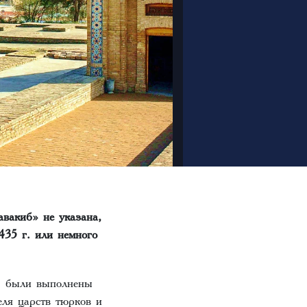
вакиб» не указана,
435 г. или немного
р) были выполнены
еля царств тюрков и