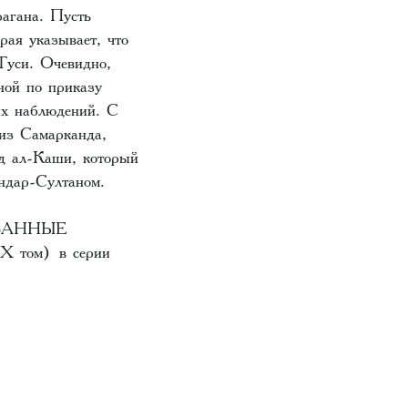
рагана. Пусть
рая указывает, что
Туси. Очевидно,
ной по приказу
их наблюдений. С
из Самарканда,
д ал-Каши, который
андар-Султаном.
ВАННЫЕ
 том)
в серии