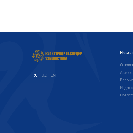
Навига
О прое
Автор
RU
UZ
EN
Всемир
Издате
Новост