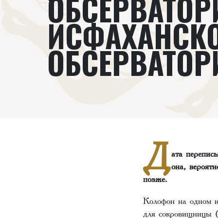
ОБСЕРВАТОР
ИСФАХАНСК
ОБСЕРВАТОР
Д
ата перепис
она, вероят
позже.
Колофон на одном и
для сокровищницы (