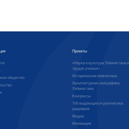
ция
Проекты
кте
«Наука и культура Узбекистана 
трудах ученых»
ы
Историческая библиотека
ное общество
Архитектурная эпиграфика
льство
Узбекистана
и
Конгрессы
100 выдающихся рукописных
шедевров
Медиа
Инновации