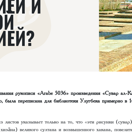
ИЕЙ И
ОЙ
ИЕЙ?
ывания рукописи «Arabe 5036» произведения «Сувар ал-Ка
но, была переписана для библиотеки Улугбека примерно в 1
з листов указывает только на то, что «эти рисунки (сува
хизāна) великого султана и возвышенного хакана, повелит