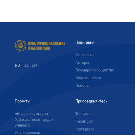
Навигация
О проекте
Авторы
RU
UZ
EN
Всемирное общество
Издательство
Новости
Проекты
Присоединяйтесь
«Наука и культура
Telegram
Узбекистана в трудах
Facebook
ученых»
Instagram
Историческая