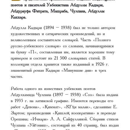
поэтов и писателей Узбекистана Абдуллы Кадыри,
Абдурауфа Фитрата, Машраба, Чулпана, Абдуллы
Каххара.
Абдулла Кадыри (1894 – 1938) был не только автором
художественных и сатирических произведений, но и
великолепным составителем словарей. Часть «Полного
русско-узбекского словаря» со словами, начинающимися
на букву «П», составленная им, является хорошим тому
примером и состоит из 21 500 словарных статей. В
коллекции отдела хранится также изданный в 1926 г.
знаменитый роман Кадыри «Минувшие дни» в трех
частях.
Работа одного из известных узбекских поэтов
Абдулхамида Чулпана (1897 – 1938) «Соз» была издана
в 1935 г. на латинской графике. Имеются переводы его
работ «Девона», «Қиммат», «Кўҳи малак», сделанные Е.
Зартом; произведения «Қишлоқ кооперативи» в переводе
Орешина; «Ичкари» Л. А. Сайфуллиной. Сборник стихов
Чулпана «Уйғониш», состоящий из 40 страниц, был издан