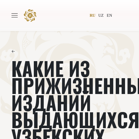
RU
UZ
EN
←
КАКИЕ ИЗ
Главная
О проекте
Авторы
Всемирное общество
ПРИЖИЗНЕНН
Издательство
Новости
ИЗДАНИЙ
Проекты
Подкасты
ВЫДАЮЩИХС
Книги
Видеолекторий
УЗБЕКСКИХ