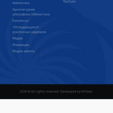
YouTube
библиотека
Архитектурная
эпиграфика Узбекистана
Конгрессы
100 выдающихся
рукописных шедевров
Медиа
Инновации
Медиа-ивенты
2026 © All rights reserved. Developed by
Kifreez
.