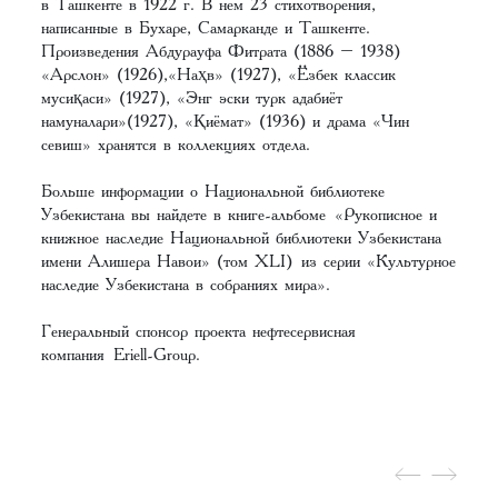
в Ташкенте в 1922 г. В нем 23 стихотворения,
написанные в Бухаре, Самарканде и Ташкенте.
Произведения Абдурауфа Фитрата (1886 – 1938)
«Арслон» (1926),«Наҳв» (1927), «Ўзбек классик
мусиқаси» (1927), «Энг эски турк адабиёт
намуналари»(1927), «Қиёмат» (1936) и драма «Чин
севиш» хранятся в коллекциях отдела.
Больше информации о Национальной библиотеке
Узбекистана вы найдете в книге-альбоме
«Рукописное и
книжное наследие Национальной библиотеки Узбекистана
имени Алишера Навои» (том XLI)
из серии «Культурное
наследие Узбекистана в собраниях мира».
Генеральный спонсор проекта нефтесервисная
компания
Eriell-Group
.