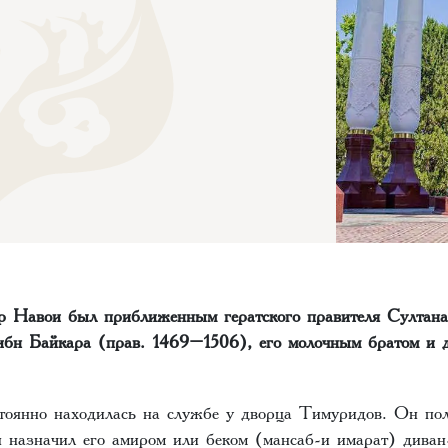
 Навои был приближенным гератского правителя Султан
бн Байкара (прав. 1469–1506), его молочным братом и 
оянно находилась на службе у дворца Тимуридов.‌‌ Он по
н назначил его амиром или беком (мансаб-и имарат) диван-