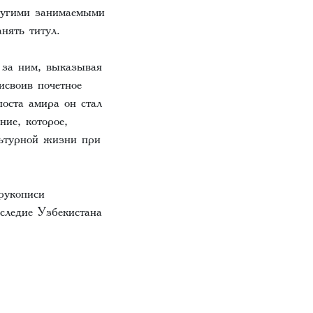
другими занимаемыми
анять титул.
 за ним, выказывая
исвоив почетное
поста амира он стал
ние, которое,
льтурной жизни при
рукописи
следие Узбекистана