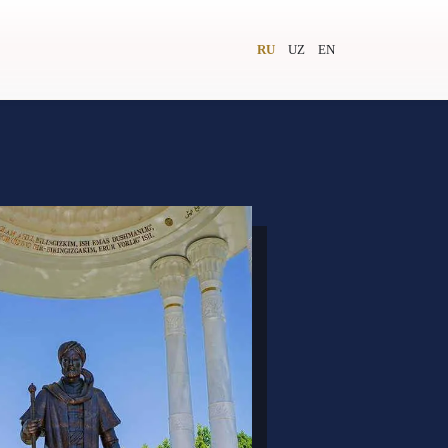
RU
UZ
EN
и
Видеолекторий