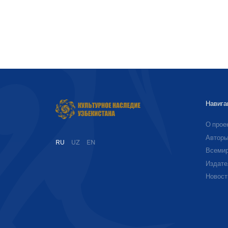
Навига
О прое
Автор
RU
UZ
EN
Всемир
Издате
Новост