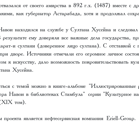
тказался от своего амирства в 892 г.х. (1487) вместе с 
акими, как губернатор Астарабада, хотя и продолжал сохр
авои находился на службе у Султана Хусейна и следовал
 результате ему доверяли все важные дела государства, пр
арат-и султани (доверенное лицо султана). С отставкой с 
при дворе. Источники отмечали его огромное личное состоя
сом к искусству, дало возможность покровительствовать ку
лтана Хусейна.
ться с темой можно в книге-альбоме
"Иллюстрированные 
ера Навои в библиотеках Стамбула"
серии "Культурное на
(XIX том).
 проекта является нефтесервисная компания
Eriell-Group
.