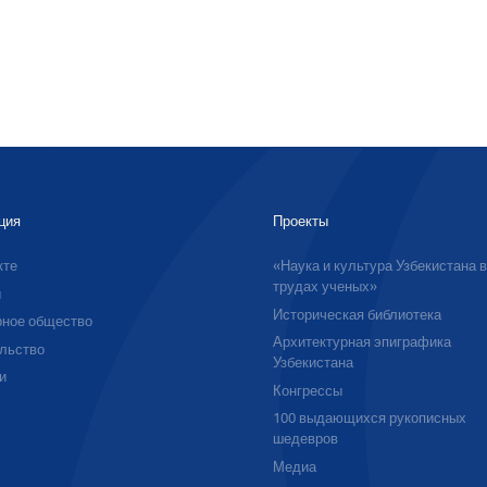
ция
Проекты
кте
«Наука и культура Узбекистана 
трудах ученых»
ы
Историческая библиотека
ное общество
Архитектурная эпиграфика
льство
Узбекистана
и
Конгрессы
100 выдающихся рукописных
шедевров
Медиа