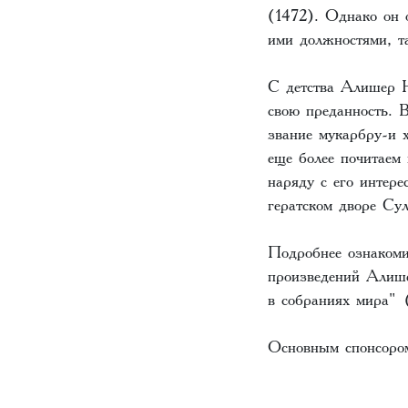
(1472). Однако он о
ими должностями, т
С детства Алишер Н
свою преданность. В
звание мукарбру-и х
еще более почитаем 
наряду с его интере
гератском дворе Су
Подробнее ознакоми
произведений Алиш
в собраниях мира"
Основным спонсором