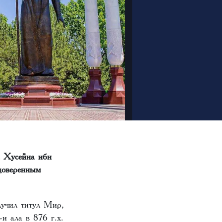
а Хусейна ибн
доверенным
лучил титул Мир,
и ала в 876 г.х.