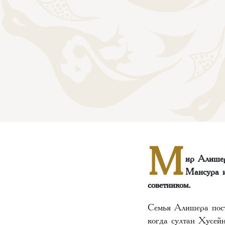
М
ир Алишер
Мансура и
советником.
Семья Алишера пост
когда султан Хусей