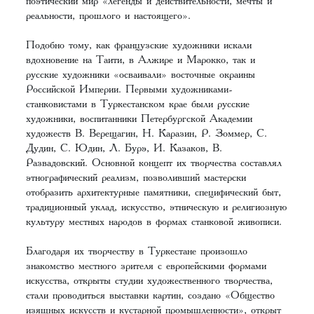
поэтический мир «легенды и действительности, мечты и
реальности, прошлого и настоящего».
Подобно тому, как французские художники искали
вдохновение на Таити, в Алжире и Марокко, так и
русские художники «осваивали» восточные окраины
Российской Империи. Первыми художниками-
станковистами в Туркестанском крае были русские
художники, воспитанники Петербургской Академии
художеств В. Верещагин, Н. Каразин, Р. Зоммер, С.
Дудин, С. Юдин, Л. Бурэ, И. Казаков, В.
Развадовский. Основной концепт их творчества составлял
этнографический реализм, позволивший мастерски
отобразить архитектурные памятники, специфический быт,
традиционный уклад, искусство, этническую и религиозную
культуру местных народов в формах станковой живописи.
Благодаря их творчеству в Туркестане произошло
знакомство местного зрителя с европейскими формами
искусства, открыты студии художественного творчества,
стали проводиться выставки картин, создано «Общество
изящных искусств и кустарной промышленности», открыт