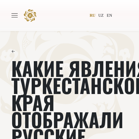
RU
UZ
EN
←
КАКИЕ ЯВЛЕНИ
Главная
О проекте
Авторы
Всемирное общество
ТУРКЕСТАНСКО
Издательство
Новости
КРАЯ
Проекты
Подкасты
ОТОБРАЖАЛИ
Книги
Видеолекторий
РУССКИЕ