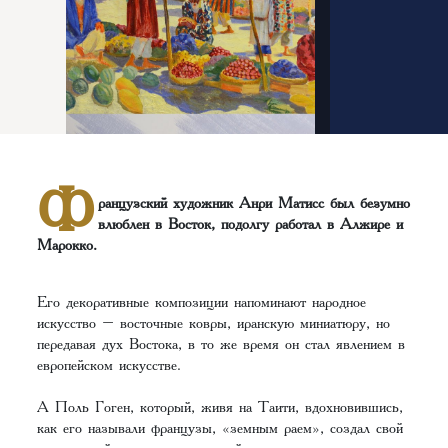
Ф
ранцузский художник Анри Матисс был безумно
влюблен в Восток, подолгу работал в Алжире и
Марокко.
Его декоративные композиции напоминают народное
искусство – восточные ковры, иранскую миниатюру, но
передавая дух Востока, в то же время он стал явлением в
европейском искусстве.
А Поль Гоген, который, живя на Таити, вдохновившись,
как его называли французы, «земным раем», создал свой