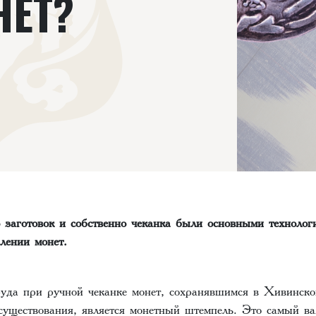
НЕТ?
о заготовок и собственно чеканка были основными технолог
лении монет.
уда при ручной чеканке монет, сохранявшимся в Хивинско
 существования, является монетный штемпель. Это самый в