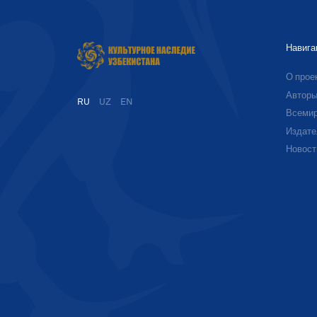
Навига
О прое
Автор
RU
UZ
EN
Всемир
Издате
Новост