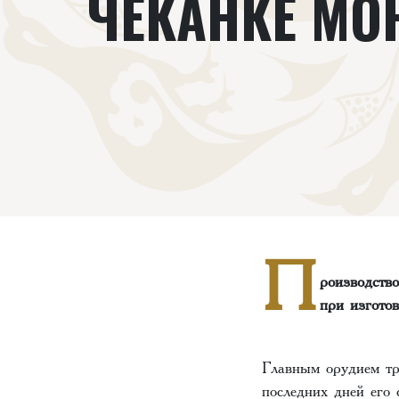
ЧЕКАНКЕ МО
П
роизводств
при изготов
Главным орудием тр
последних дней его