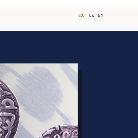
RU
UZ
EN
и
Видеолекторий