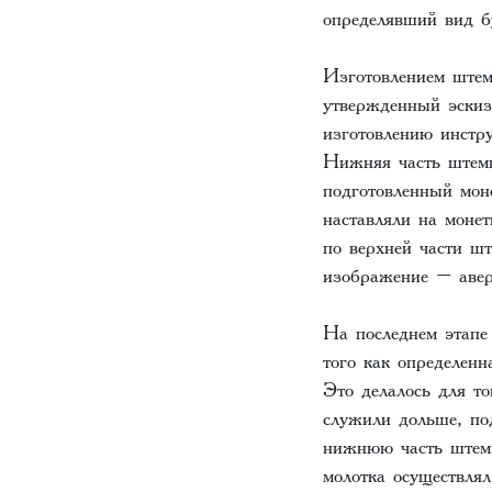
определявший вид б
Изготовлением штем
утвержденный эскиз
изготовлению инстр
Нижняя часть штемп
подготовленный мон
наставляли на моне
по верхней части шт
изображение – авер
На последнем этапе
того как определенн
Это делалось для т
служили дольше, по
нижнюю часть штемп
молотка осуществлял