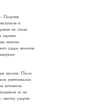
е. Получив
риступали к
ержня из стали.
я заранее
оны монеты
ого удара молотом
выпуклое
ым маслом. После
пель уничтожался.
бы штемпели
подавали ее на
, мастер ударом