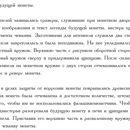
удущей монеты.
пелей занимались граверы, служившие при монетном двор
 изображения и текст легенды будущей монеты, мастера п
умента чеканки. Заготовками для штемпеля служили два ст
еля закреплялась и была неподвижна. На нее укладывалс
етный кружок. Верхнюю часть с рисунком оборотной стор
тный кружок сверху и придерживали щипцами. После сильн
емпеля на монетном кружке с двух сторон отчеканивалось 
с и реверс монеты.
 в целях защиты от коррозии монеты покрывались древесн
ая монета была отчеканена в достаточном количестве, штем
ого, чтобы им не воспользовались фальшивомонетчики. Что
дмастерья разогревали будущую монету в печи и щипцами 
еля. Приставив его верхнюю часть к раскаленному кружку
 чеканку монеты.