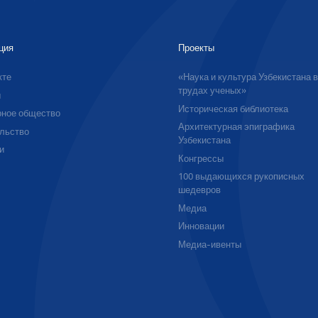
ция
Проекты
кте
«Наука и культура Узбекистана 
трудах ученых»
ы
Историческая библиотека
ное общество
Архитектурная эпиграфика
льство
Узбекистана
и
Конгрессы
100 выдающихся рукописных
шедевров
Медиа
Инновации
Медиа-ивенты