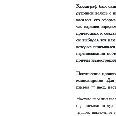
Каллиграф был одни
рукописи велись с н
касалось его оформл
т.е. заранее опреде
причастных к созда
он выбирал тот или 
которые вписывался
переписывании поэти
причем иллюстрация
Поэтические произв
композициями. Для 
письма – насх, нас
Насхом переписывал
переписывании худо
трудов, выделения з