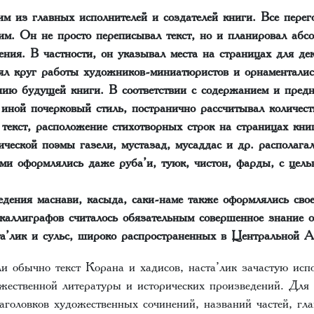
м из главных исполнителей и создателей книги. Все пере
им. Он не просто переписывал текст, но и планировал абсо
ения. В частности, он указывал места на страницах для де
лял круг работы художников-миниатюристов и орнаменталис
нию будущей книги. В соответствии с содержанием и пред
иной почерковый стиль, постранично рассчитывал количест
 текст, расположение стихотворных строк на страницах кн
ческой поэмы газели, мустазад, мусаддас и др. располагал
ми оформлялись даже руба’и, туюк, чистон, фарды, с цель
едения маснави, касыда, саки-наме также оформлялись св
каллиграфов считалось обязательным совершенное знание 
та’лик и сульс, широко распространенных в Центральной 
и обычно текст Корана и хадисов, наста’лик зачастую исп
жественной литературы и исторических произведений. Для
аголовков художественных сочинений, названий частей, гла