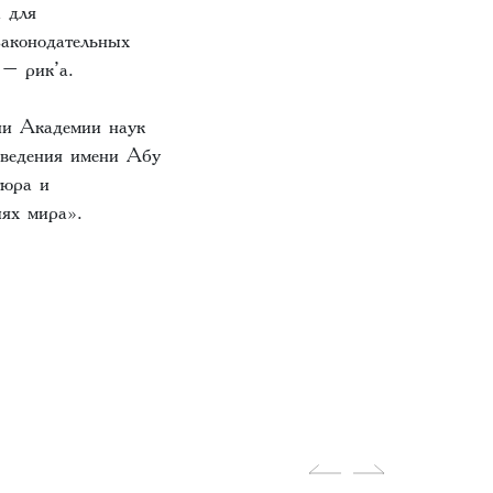
а для
законодательных
 – рик’а.
ни Академии наук
оведения имени Абу
тюра и
иях мира».