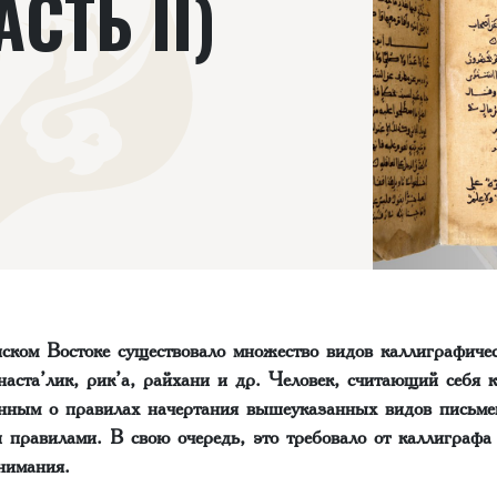
СТЬ II)
нском Востоке существовало множество видов каллиграфичес
 наста’лик, рик’а, райхани и др. Человек, считающий себя 
нным о правилах начертания вышеуказанных видов письмен
и правилами. В свою очередь, это требовало от каллиграфа
нимания.