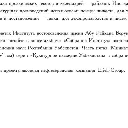
 для прозаических текстов и календарей – райхани. Иногд
ратурных произведений использовали почерк шикасте, для 
в и постановлений – тавки, для делопроизводства и писем
натах Института востоковедения имени Абу Райхана Беру
тан читайте в книге-альбоме «Собрание Института восток
демии наук Республики Узбекистан. Часть пятая. Миниа
 том) серии «Культурное наследие Узбекистана в собран
 проекта является нефтесервисная компания Eriell-Group.