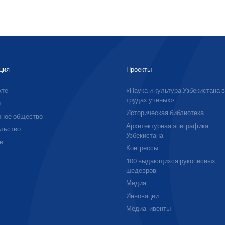
ция
Проекты
кте
«Наука и культура Узбекистана 
трудах ученых»
ы
Историческая библиотека
ное общество
Архитектурная эпиграфика
льство
Узбекистана
и
Конгрессы
100 выдающихся рукописных
шедевров
Медиа
Инновации
Медиа-ивенты