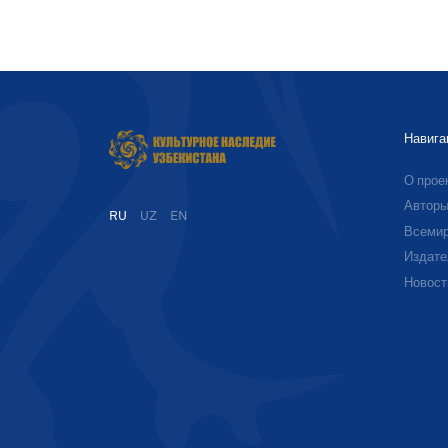
Навига
О прое
Автор
RU
UZ
EN
Всемир
Издате
Новост