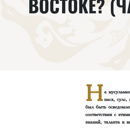
ВОСТОКЕ? (ЧА
Н
а мусульма
насх, сулс,
был быть осведомле
соответствии с этим
знаний, таланта и в