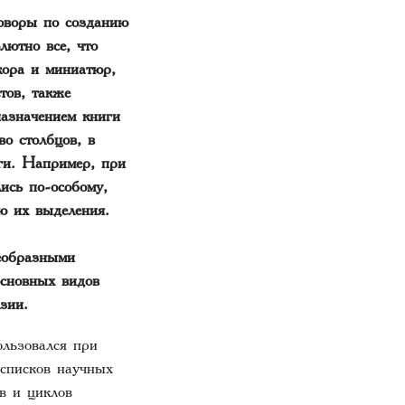
говоры по созданию
лютно все, что
кора и миниатюр,
тов, также
назначением книги
во столбцов, в
иги. Например, при
ись по-особому,
ю их выделения.
оеобразными
основных видов
Азии.
ользовался при
 списков научных
в и циклов