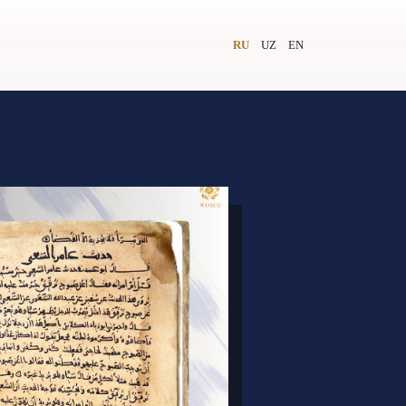
RU
UZ
EN
и
Видеолекторий