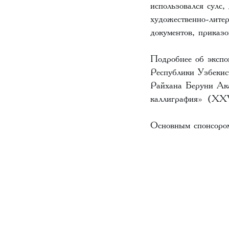
использовался сулс,
художественно-лите
документов, приказо
Подробнее об экспо
Республики Узбекис
Райхана Беруни Ака
каллиграфия» (XXV
Основным спонсором