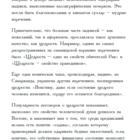
надписи, выполненные каллиграфическим почерком. Это
могли быть благопожелания и хикматли сузлар – мудрые
изречения.
Примечательно, что большая часть надписей – как
пожеланий, так и афоризмов, прославляла такое душевное
качество, как щедрость. Например, одним из самых
распространенных на саманидской керамике изречением
было «Щедрость – одно из свойств обитателей Рая» и
«Щедрость – свойство праведников».
Еще одна коническая чаша, происходящая, видимо, из
Самарканда, украшена другим изречением, посвященным
щедрости: «Воистину, даже если состояние щедрого
человека изменится, сердце его останется благородным».
Популярность поговорок о щедрости показывает,
насколько это свойство человеческой души ценилось на
Востоке, и напоминает нам о том, что среди предписаний
ислама есть понятие «садака», согласно которому
правоверный должен одаривать бедных милостыней, если,
конечно, его собственное финансовое состояние позволяет