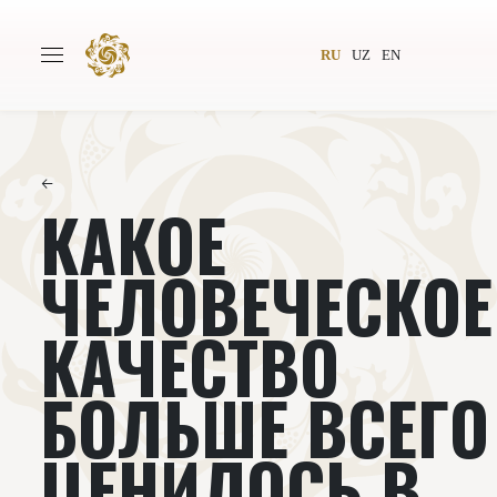
RU
UZ
EN
←
КАКОЕ
Главная
О проекте
Авторы
Всемирное общество
ЧЕЛОВЕЧЕСКОЕ
Издательство
Новости
КАЧЕСТВО
Проекты
Подкасты
БОЛЬШЕ ВСЕГО
Книги
Видеолекторий
ЦЕНИЛОСЬ В