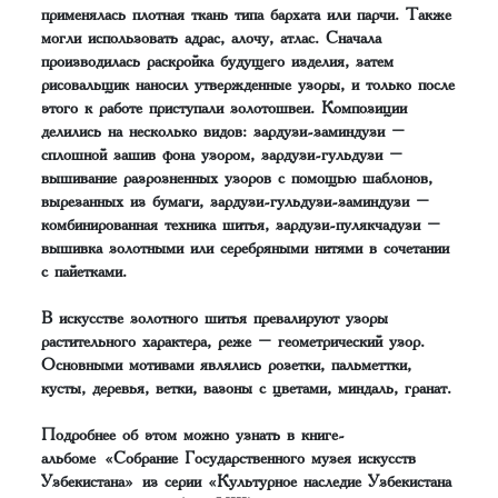
применялась плотная ткань типа бархата или парчи. Также
могли использовать адрас, алочу, атлас. Сначала
производилась раскройка будущего изделия, затем
рисовальщик наносил утвержденные узоры, и только после
этого к работе приступали золотошвеи. Композиции
делились на несколько видов: зардузи-заминдузи –
сплошной зашив фона узором, зардузи-гульдузи –
вышивание разрозненных узоров с помощью шаблонов,
вырезанных из бумаги, зардузи-гульдузи-заминдузи –
комбинированная техника шитья, зардузи-пулякчадузи –
вышивка золотными или серебряными нитями в сочетании
с пайетками.
В искусстве золотного шитья превалируют узоры
растительного характера, реже – геометрический узор.
Основными мотивами являлись розетки, пальметтки,
кусты, деревья, ветки, вазоны с цветами, миндаль, гранат.
Подробнее об этом можно узнать в книге-
альбоме «Собрание Государственного музея искусств
Узбекистана» из серии «Культурное наследие Узбекистана