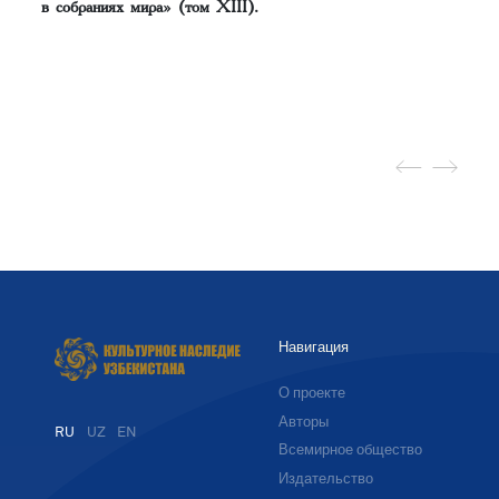
в собраниях мира» (том XIII).
Навигация
О проекте
Авторы
RU
UZ
EN
Всемирное общество
Издательство