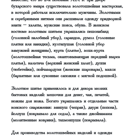
бухарского эмира существовала золотошвейная мастерская,
в которой работали исключительно мужчины. Золотными
и серебряными нитями они расшивали одежду придворной
знати – халаты, мужские пояса, обувь. В женском
костюме золотным шитьем украшались пешонабанд
(головной налобный убор), сарандоз, румол (головные
платки или накидки), култапушак (головной убор
замужней женщины), курта (платье), зохи-курта
(золотошвейная тесьма, окантовывающая передний вырез
платья), кальтача (верхний женский халат), дуппи
(тюбетейки), пойчазардузи (женские шаровары), махси
(бархатные или суконные сапожки с мягкой подошвой).
Золотное шитье применялось и для декора мелких
бытовых изделий: мешочки для денег, чая, печатей,
ножны для ножа. Богато украшались и отдельные части
конского снаряжения: зинпуш (чепрак), даури (попона),
йолпуш (покрывало для седла), а также джойнамазы
(молитвенные коврики), тахмонпуши (покрывала).
Для производства золотошвейных изделий и одежды