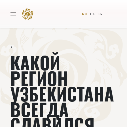
RU
UZ
EN
←
КАКОЙ
Главная
О проекте
Авторы
Всемирное общество
РЕГИОН
Издательство
Новости
УЗБЕКИСТАНА
Проекты
Подкасты
ВСЕГДА
Книги
Видеолекторий
СЛАВИЛСЯ