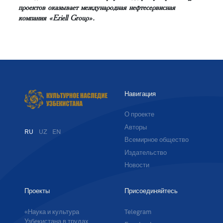
проектов оказывает международная нефтесервисная
компания «Eriell Group».
Навигация
О проекте
Авторы
RU
UZ
EN
Всемирное общество
Издательство
Новости
Проекты
Присоединяйтесь
«Наука и культура
Telegram
Узбекистана в трудах