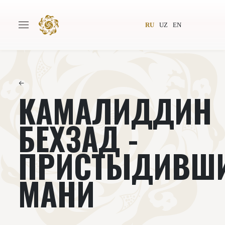
RU
UZ
EN
←
КАМАЛИДДИН
Главная
О проекте
Авторы
Всемирное общество
БЕХЗАД -
Издательство
Новости
ПРИСТЫДИВШ
Проекты
Подкасты
МАНИ
Книги
Видеолекторий