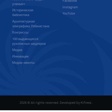
Facebook
ученых»
Instagram
Историческая
YouTube
библиотека
Архитектурная
эпиграфика Узбекистана
Конгрессы
100 выдающихся
рукописных шедевров
Медиа
Инновации
Медиа-ивенты
2026 © All rights reserved. Developed by
Kifreez
.