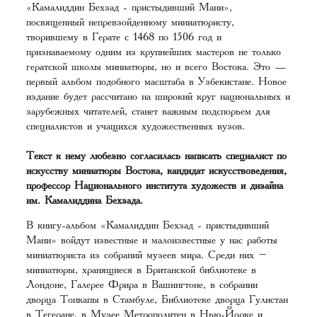
«Камалиддин Бехзад - пристыдивший Мани»,
посвященный непревзойденному миниатюристу,
творившему в Герате с 1468 по 1506 год и
признаваемому одним из крупнейших мастеров не только
гератской школы миниатюры, но и всего Востока. Это —
первый альбом подобного масштаба в Узбекистане. Новое
издание будет рассчитано на широкий круг национальных и
зарубежных читателей, станет важным подспорьем для
специалистов и учащихся художественных вузов.
Текст к нему любезно согласилась написать специалист по
искусству миниатюры Востока, кандидат искусствоведения,
профессор Национального института художеств и дизайна
им. Камалиддина Бехзада.
В книгу-альбом «Камалиддин Бехзад - пристыдивший
Мани» войдут известные и малоизвестные у нас работы
миниатюриста из собраний музеев мира. Среди них –
миниатюры, хранящиеся в Британской библиотеке в
Лондоне, Галерее Фрира в Вашингтоне, в собрании
дворца Топкапы в Стамбуле, Библиотеке дворца Гулистан
в Тегеране, в Музее Метрополитен в Нью-Йорке и