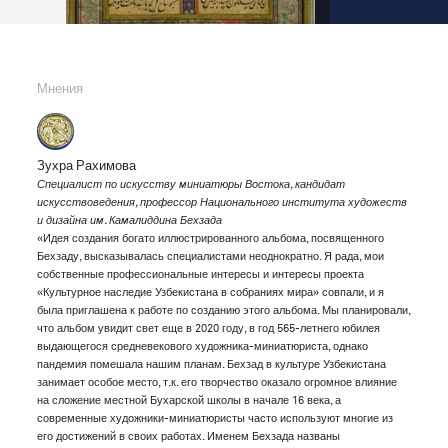
Мнения
Зухра Рахимова
Специалист по искусству миниатюры Востока, кандидат
искусствоведения, профессор Национального института художеств
и дизайна им. Камалиддина Бехзада
«Идея создания богато иллюстрированного альбома, посвященного
Бехзаду, высказывалась специалистами неоднократно. Я рада, мои
собственные профессиональные интересы и интересы проекта
«Культурное наследие Узбекистана в собраниях мира» совпали, и я
была приглашена к работе по созданию этого альбома. Мы планировали,
что альбом увидит свет еще в 2020 году, в год 565-летнего юбилея
выдающегося средневекового художника-миниатюриста, однако
пандемия помешала нашим планам. Бехзад в культуре Узбекистана
занимает особое место, т.к. его творчество оказало огромное влияние
на сложение местной Бухарской школы в начале 16 века, а
современные художники-миниатюристы часто используют многие из
его достижений в своих работах. Именем Бехзада названы