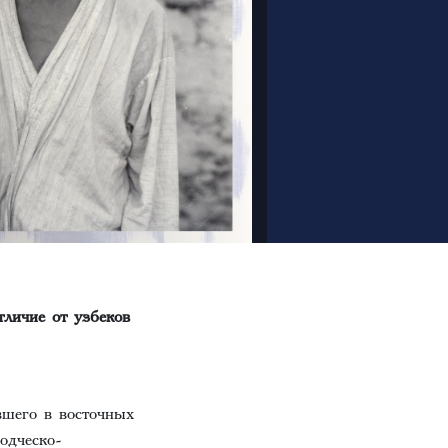
личие от узбеков
вшего в восточных
одческо-