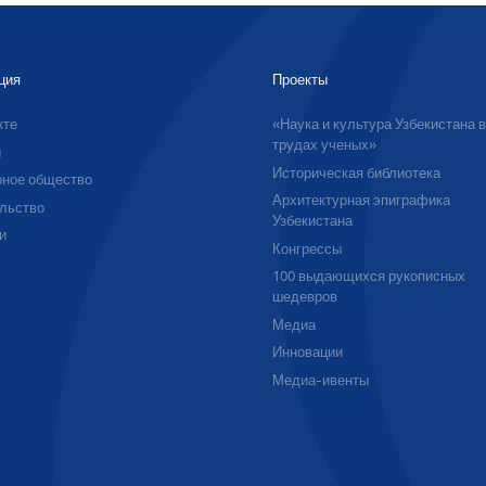
ция
Проекты
кте
«Наука и культура Узбекистана 
трудах ученых»
ы
Историческая библиотека
ное общество
Архитектурная эпиграфика
льство
Узбекистана
и
Конгрессы
100 выдающихся рукописных
шедевров
Медиа
Инновации
Медиа-ивенты