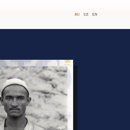
RU
UZ
EN
и
Видеолекторий