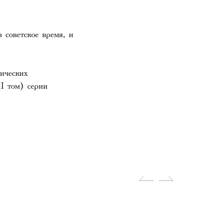
 советское время, и
ических
I том) серии