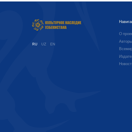
Навига
О прое
Автор
RU
UZ
EN
Всемир
Издате
Новост