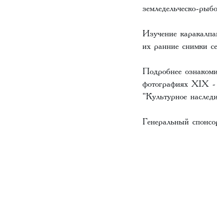
земледельческо-рыб
Изучение каракалпак
их ранние снимки с
Подробнее ознакоми
фотографиях XIX -
"Культурное наслед
Генеральный спонсор