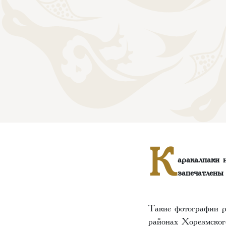
К
аракалпаки 
запечатлены
Такие фотографии р
районах Хорезмского