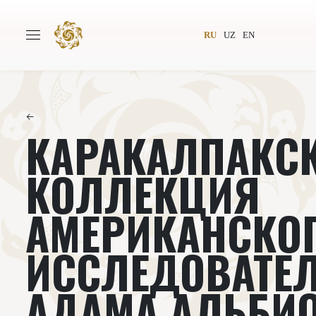
RU
UZ
EN
←
КАРАКАЛПАКС
Главная
О проекте
Авторы
Всемирное общество
КОЛЛЕКЦИЯ
Издательство
Новости
АМЕРИКАНСКО
Проекты
Подкасты
ИССЛЕДОВАТЕ
Книги
Видеолекторий
АДАМА АЛЬБИ