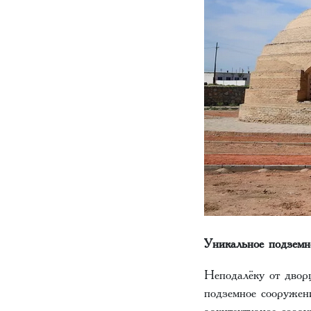
Уникальное подзем
Неподалёку от дворц
подземное сооружен
архитектурное соор