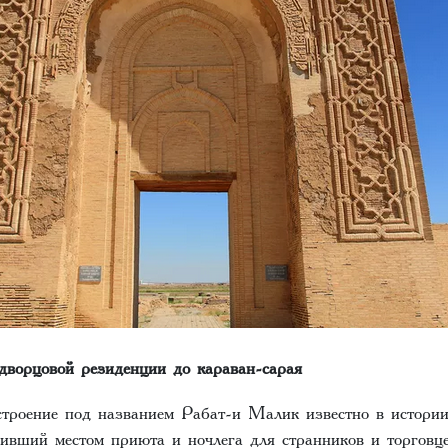
дворцовой резиденции до караван-сарая
строение под названием Рабат-и Малик известно в истории
живший местом приюта и ночлега для странников и торговц