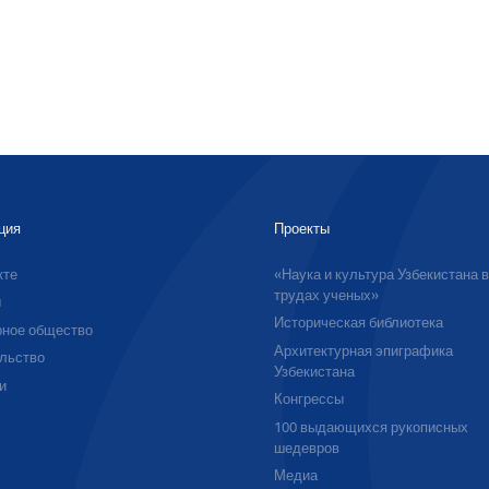
ция
Проекты
кте
«Наука и культура Узбекистана 
трудах ученых»
ы
Историческая библиотека
ное общество
Архитектурная эпиграфика
льство
Узбекистана
и
Конгрессы
100 выдающихся рукописных
шедевров
Медиа