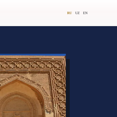
RU
UZ
EN
и
Видеолекторий