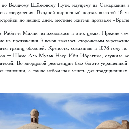
я по Великому Шёлковому Пути, идущему из Самарканда в
ого сооружения. Входной кирпичный портал высотой 18 ме
остройки до наших дней, местные жители прозвали «Врат
а Рабат-и Малик использовался в этих целях. Прежде чем
ние на протяжении 3 веков являлось сторожевым укреплени
ты границ областей. Крепость, созданная в 1078 году по 
дов – Шамс Аль Мульк Наср Ибн Ибрагима, служила лет
тителей. Во дворцовой резиденции был богато украшенный
ля конюшни, а также небольшая мечеть для традиционных 