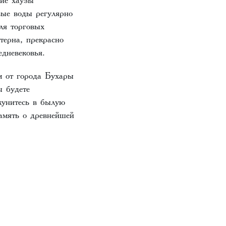
вые воды регулярно
ля торговых
терна, прекрасно
дневековья.
м от города Бухары
ы будете
кунитесь в былую
амять о древнейшей