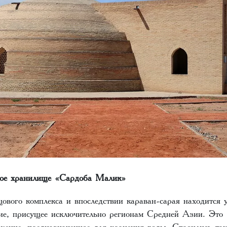
ное хранилище «Сардоба Малик»
ового комплекса и впоследствии караван-сарая находится 
ие, присущее исключительно регионам Средней Азии. Эт
ужение, предназначенное для хранения воды. Строились та