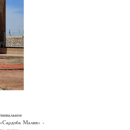
уникальное
о «Сардоба Малик» -
кие хаузы