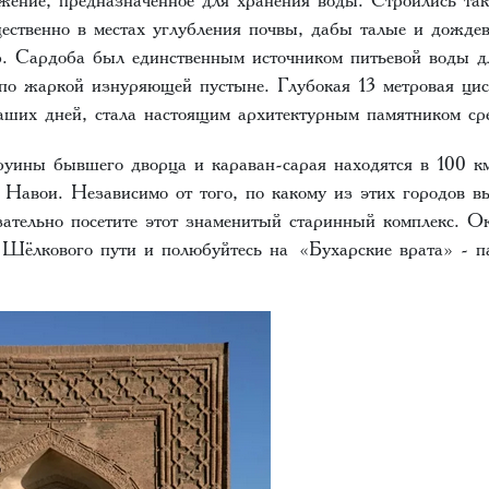
ественно в местах углубления почвы, дабы талые и дожде
р. Сардоба был единственным источником питьевой воды д
по жаркой изнуряющей пустыне. Глубокая 13 метровая цис
аших дней, стала настоящим архитектурным памятником сре
руины бывшего дворца и караван-сарая находятся в 100 к
 Навои. Независимо от того, по какому из этих городов в
язательно посетите этот знаменитый старинный комплекс. О
 Шёлкового пути и полюбуйтесь на «Бухарские врата» - п