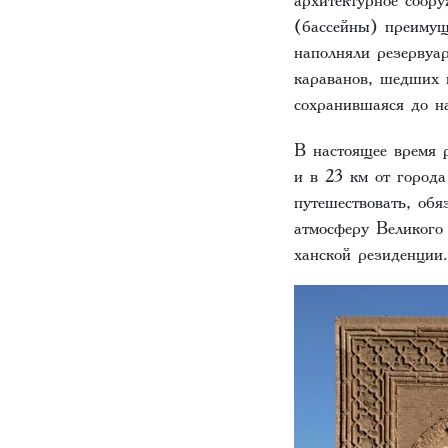
(бассейны) преимущ
наполняли резервуа
караванов, шедших 
сохранившаяся до н
В настоящее время 
и в 23 км от города
путешествовать, об
атмосферу Великого
ханской резиденции.