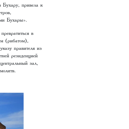
 Бухару, привела к
тров,
ами Бухары».
 превратиться в
ем (рибатом),
указу правителя из
ней резиденцией
 центральный зал,
молитв.