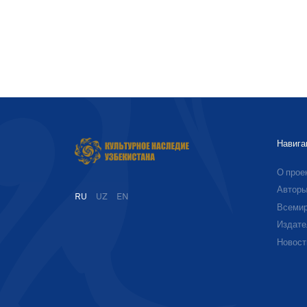
Навига
О прое
Автор
RU
UZ
EN
Всемир
Издате
Новост