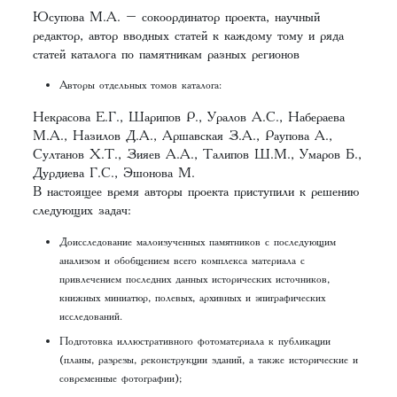
Юсупова М.А. – сокоординатор проекта, научный
редактор, автор вводных статей к каждому тому и ряда
статей каталога по памятникам разных регионов
Авторы отдельных томов каталога:
Некрасова Е.Г., Шарипов Р., Уралов А.С., Набераева
М.А., Назилов Д.А., Аршавская З.А., Раупова А.,
Султанов Х.Т., Зияев А.А., Талипов Ш.М., Умаров Б.,
Дурдиева Г.С., Эшонова М.
В настоящее время авторы проекта приступили к решению
следующих задач:
Доисследование малоизученных памятников с последующим
анализом и обобщением всего комплекса материала с
привлечением последних данных исторических источников,
книжных миниатюр, полевых, архивных и эпиграфических
исследований.
Подготовка иллюстративного фотоматериала к публикации
(планы, разрезы, реконструкции зданий, а также исторические и
современные фотографии);