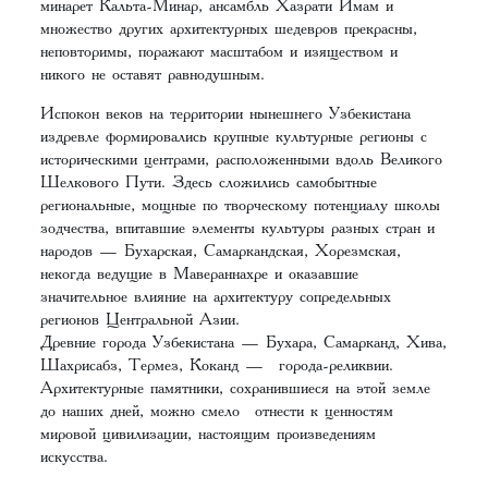
минарет Кальта-Минар, ансамбль Хазрати Имам и
множество других архитектурных шедевров прекрасны,
неповторимы, поражают масштабом и изяществом и
никого не оставят равнодушным.
Испокон веков на территории нынешнего Узбекистана
издревле формировались крупные культурные регионы с
историческими центрами, расположенными вдоль Великого
Шелкового Пути. Здесь сложились самобытные
региональные, мощные по творческому потенциалу школы
зодчества, впитавшие элементы культуры разных стран и
народов — Бухарская, Самаркандская, Хорезмская,
некогда ведущие в Мавераннахре и оказавшие
значительное влияние на архитектуру сопредельных
регионов Центральной Азии.
Древние города Узбекистана — Бухара, Самарканд, Хива,
Шахрисабз, Термез, Коканд — города-реликвии.
Архитектурные памятники, сохранившиеся на этой земле
до наших дней, можно смело отнести к ценностям
мировой цивилизации, настоящим произведениям
искусства.