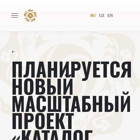
RU
UZ
EN
←
ПЛАНИРУЕТСЯ
Главная
О проекте
Авторы
Всемирное общество
НОВЫЙ
Издательство
Новости
МАСШТАБНЫЙ
Проекты
Подкасты
ПРОЕКТ
Книги
Видеолекторий
«КАТАЛОГ