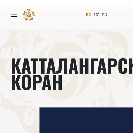
RU
UZ
EN
←
КАТТАЛАНГАРС
Главная
О проекте
Авторы
Всемирное общество
КОРАН
Издательство
Новости
Проекты
Подкасты
Книги
Видеолекторий