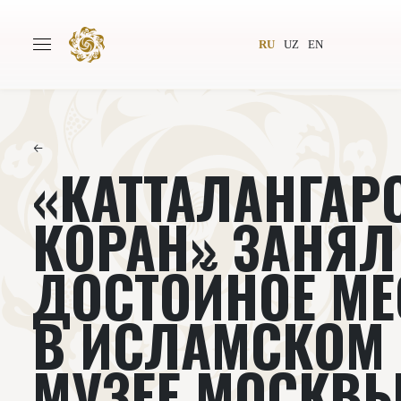
RU
UZ
EN
←
«КАТТАЛАНГАР
Главная
О проекте
Авторы
Всемирное общество
КОРАН» ЗАНЯЛ
Издательство
Новости
ДОСТОЙНОЕ МЕ
Проекты
Подкасты
В ИСЛАМСКОМ
Книги
Видеолекторий
МУЗЕЕ МОСКВ