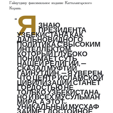
Гайнутдину факсимильное издание Катталангарского
Корана.
Я
ЗНАЮ
ПРЕЗИДЕНТА
УЗБЕКИСТАНА КАК
ДАЛЬНОВИДНОГО
ПОЛИТИКА С ВЫСОКИМ
ИНТЕЛЛЕКТОМ,
КОТОРЫЙ ГЛУБОКО
ПОНИМАЕТ СУТЬ
НАШЕЙ РЕЛИГИИ, —
СКАЗАЛ МУФТИЙ
ГАЙНУТДИН. — Я УВЕРЕН,
ЧТО ЦЕНТР ИСЛАМСКОЙ
ЦИВИЛИЗАЦИИ СТАНЕТ
ГОРДОСТЬЮ НЕ
ТОЛЬКО УЗБЕКИСТАНА,
НО И ВСЕХ МУСУЛЬМАН
МИРА. А ЭТОТ
УНИКАЛЬНЫЙ МУСХАФ
ЗАЙМЕТ ДОСТОЙНОЕ