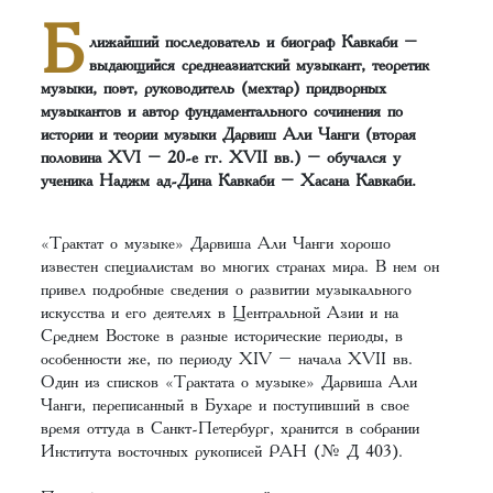
Б
лижайший последователь и биограф Кавкаби –
выдающийся среднеазиатский музыкант, теоретик
музыки, поэт, руководитель (мехтар) придворных
музыкантов и автор фундаментального сочинения по
истории и теории музыки Дарвиш Али Чанги (вторая
половина XVI – 20-е гг. XVII вв.) – обучался у
ученика Наджм ад-Дина Кавкаби – Хасана Кавкаби.
«Трактат о музыке» Дарвиша Али Чанги хорошо
известен специалистам во многих странах мира. В нем он
привел подробные сведения о развитии музыкального
искусства и его деятелях в Центральной Азии и на
Среднем Востоке в разные исторические периоды, в
особенности же, по периоду XIV – начала XVII вв.
Один из списков «Трактата о музыке» Дарвиша Али
Чанги, переписанный в Бухаре и поступивший в свое
время оттуда в Санкт-Петербург, хранится в собрании
Института восточных рукописей РАН (№ Д 403).