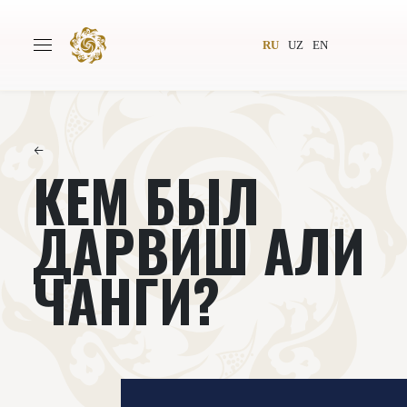
RU
UZ
EN
←
КЕМ БЫЛ
Главная
О проекте
Авторы
Всемирное общество
ДАРВИШ АЛИ
Издательство
Новости
ЧАНГИ?
Проекты
Подкасты
Книги
Видеолекторий