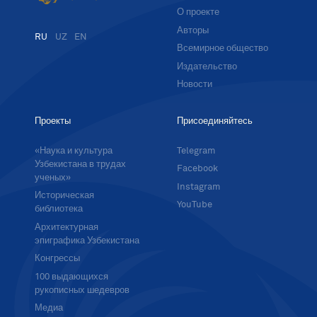
О проекте
Авторы
RU
UZ
EN
Всемирное общество
Издательство
Новости
Проекты
Присоединяйтесь
«Наука и культура
Telegram
Узбекистана в трудах
Facebook
ученых»
Instagram
Историческая
YouTube
библиотека
Архитектурная
эпиграфика Узбекистана
Конгрессы
100 выдающихся
рукописных шедевров
Медиа