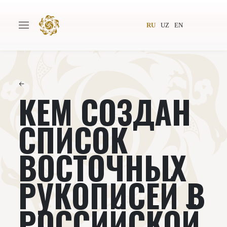
RU
UZ
EN
←
КЕМ СОЗДАН
Главная
О проекте
Авторы
Всемирное общество
СПИСОК
Издательство
Новости
ВОСТОЧНЫХ
Проекты
Подкасты
РУКОПИСЕЙ В
Книги
Видеолекторий
РОССИЙСКОЙ