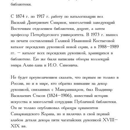
библиотеки.
С 1874 г. по 1917 г. работу по каталогизации вел
Василий Дмитриевич Смирнов, многолетний заведующий
Восточным отделением библиотеки, доцент, а затем
профессор Петербургского университета. В 1973 г. вышел
из печати составленный Галиной Ивановной Костыговой
каталог персидских рукописей новой серии, а в 1988–1989
гг. – каталог всех персидских рукописей, хранящихся в
библиотеке. Ею же были написаны обзоры коллекций
эмира Алим-хана и И.О. Симонича.
Не будет преувеличением сказать, что первым не только в
России, но и в мире, кто обратил внимание на декор
рукописей, связанных с Мавераннахром, был Владимир
Васильевич Стасов (1824–1906), известный историк
искусства и многолетий сотрудник Публичной библиотеки.
Он не только опубликовал образцы орнаментов
Самаркандского Корана, но и включил в свой первый
альбом детали декора пяти чагатайских рукописей XVIII–
XIX вв.