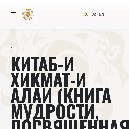
RU
UZ
EN
←
КИТАБ-И
Главная
О проекте
Авторы
Всемирное общество
ХИКМАТ-И
Издательство
Новости
АЛАИ (КНИГА
Проекты
Подкасты
МУДРОСТИ,
Книги
Видеолекторий
ПОСВЯЩЁННА