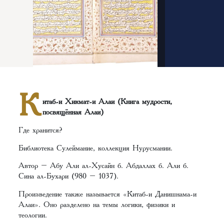
К
итаб-и Хикмат-и Алаи (Книга мудрости,
посвящённая Алаи)
Где хранится?
Библиотека Сулеймание, коллекция Нурусмании.
Автор – Абу Али ал-Хусайн б. Абдаллах б. Али б.
Сина ал-Бухари (980 – 1037).
Произведение также называется «Китаб-и Данишнама-и
Алаи». Оно разделено на темы логики, физики и
теологии.