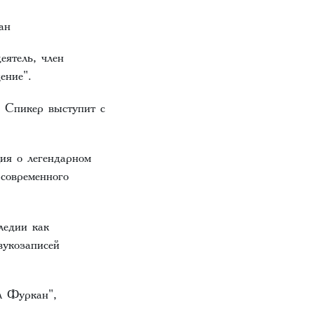
ан
ятель, член
ение".
 Спикер выступит с
ия о легендарном
 современного
ледии как
вукозаписей
л Фуркан",