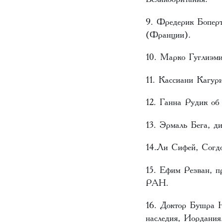
9. Фредерик Боперт
(Франции).
10. Марко Гуглиэмин
11. Кассиани Кагур
12. Ганна Рудик об
13. Эрмаль Бега, ди
14.Ли Сифей, Согдо
15. Ефим Резван, п
РАН.
16. Доктор Бушра Н
наследия, Иордания