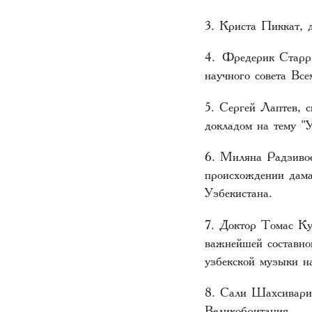
3. Криста Пиккат,
4. Фредерик Старр,
научного совета Все
5. Сергей Лаптев,
докладом на тему "У
6. Миляна Радзивое
происхождении дама
Узбекистана.
7. Доктор Томас Ку
важнейшей составно
узбекской музыки н
8. Сали Шахсивари,
Великобритания.