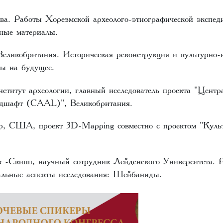
а. Работы Хорезмской археолого-этнографической экспед
ные материалы.
еликобритания. Историческая реконструкция и культурно-и
ы на будущее.
ститут археологии, главный исследователь проекта "Центр
андшафт (CAAL)", Великобритания.
, США, проект 3D-Mapping совместно с проектом "Культ
 -Скипп, научный сотрудник Лейденского Университета. Р
альные аспекты исследования: Шейбаниды.