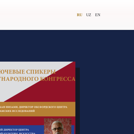
RU
UZ
EN
и
Видеолекторий