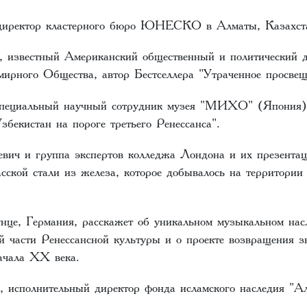
 директор кластерного бюро ЮНЕСКО в Алматы, Казахст
 известный Американский общественный и политический де
мирного Общества, автор Бестселлера "Утраченное просвещ
 специальный научный сотрудник музея "МИХО" (Япония)
збекистан на пороге третьего Ренессанса".
вич и группа экспертов колледжа Лондона и их презентац
сской стали из железа, которое добывалось на территории
нце, Германия, расскажет об уникальном музыкальном нас
й части Ренессансной культуры и о проекте возвращения з
ачала XX века.
 исполнительный директор фонда исламского наследия "А