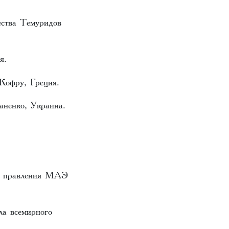
ества Темуридов
я.
 Кофру, Греция.
аненко, Украина.
ого правления МАЭ
ла всемирного