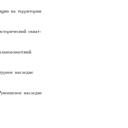
иции на территории
сторический охват-
альноазиатский
урное наследие
укописное наследие