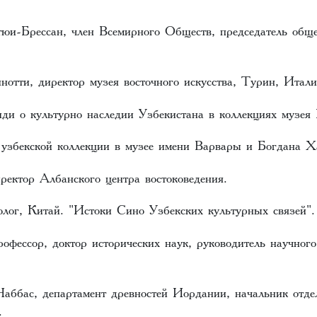
юи-Брессан, член Всемирного Обществ, председатель общ
отти, директор музея восточного искусства, Турин, Итали
иди о культурно наследии Узбекистана в коллекциях музея
 узбекской коллекции в музее имени Варвары и Богдана Х
ректор Албанского центра востоковедения.
лог, Китай. "Истоки Сино Узбекских культурных связей".
рофессор, доктор исторических наук, руководитель научн
аббас, департамент древностей Иордании, начальник отде
.