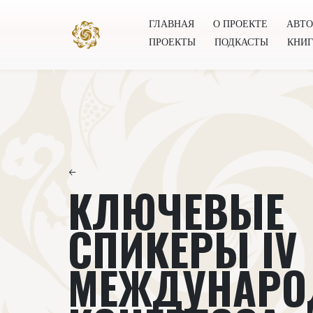
ГЛАВНАЯ
О ПРОЕКТЕ
АВТ
ПРОЕКТЫ
ПОДКАСТЫ
КНИ
Главная
О проекте
Авторы
Всемирное общест
←
КЛЮЧЕВЫЕ
СПИКЕРЫ IV
МЕЖДУНАРО