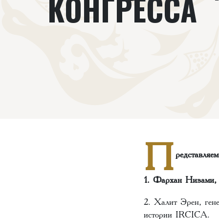
КОНГРЕССА
П
редставляе
1. Фархан Низами, 
2. Халит Эрен, ген
истории IRCICA.