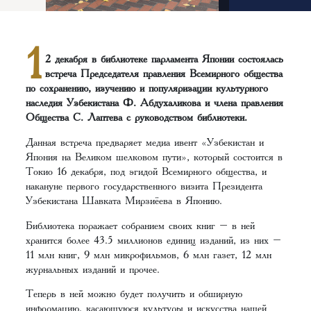
1
2 декабря в библиотеке парламента Японии состоялась
встреча Председателя правления Всемирного общества
по сохранению, изучению и популяризации культурного
наследия Узбекистана Ф. Абдухаликова и члена правления
Общества С. Лаптева с руководством библиотеки.
Данная встреча предваряет медиа ивент «Узбекистан и
Япония на Великом шелковом пути», который состоится в
Токио 16 декабря, под эгидой Всемирного общества, и
накануне первого государственного визита Президента
Узбекистана Шавката Мирзиёева в Японию.
Библиотека поражает собранием своих книг – в ней
хранится более 43.5 миллионов единиц изданий, из них –
11 млн книг, 9 млн микрофильмов, 6 млн газет, 12 млн
журнальных изданий и прочее.
Теперь в ней можно будет получить и обширную
информацию, касающуюся культуры и искусства нашей