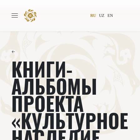
RU
UZ
EN
←
КНИГИ-
Главная
О проекте
Авторы
Всемирное общество
АЛЬБОМЫ
Издательство
Новости
ПРОЕКТА
Проекты
Подкасты
«КУЛЬТУРНОЕ
Книги
Видеолекторий
НАСЛЕДИЕ